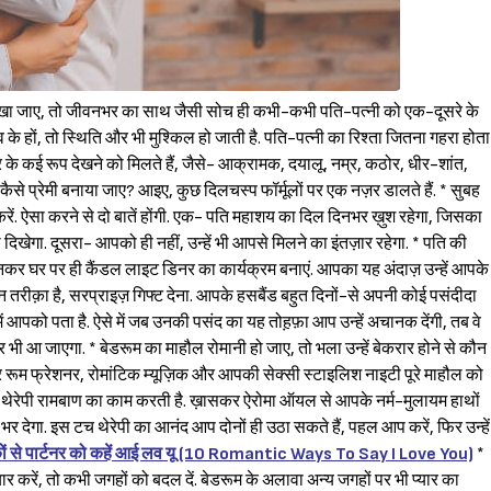
Sign in
देखा जाए, तो जीवनभर का साथ जैसी सोच ही कभी-कभी पति-पत्नी को एक-दूसरे के
 के हों, तो स्थिति और भी मुश्किल हो जाती है. पति-पत्नी का रिश्ता जितना गहरा होता
ार के कई रूप देखने को मिलते हैं, जैसे- आक्रामक, दयालू, नम्र, कठोर, धीर-शांत,
 कैसे प्रेमी बनाया जाए? आइए, कुछ दिलचस्प फॉर्मूलों पर एक नज़र डालते हैं. * सुबह
रें. ऐसा करने से दो बातें होंगी. एक- पति महाशय का दिल दिनभर ख़ुश रहेगा, जिसका
खेगा. दूसरा- आपको ही नहीं, उन्हें भी आपसे मिलने का इंतज़ार रहेगा. * पति की
घर पर ही कैंडल लाइट डिनर का कार्यक्रम बनाएं. आपका यह अंदाज़ उन्हें आपके
न तरीक़ा है, सरप्राइज़ गिफ्ट देना. आपके हसबैंड बहुत दिनों-से अपनी कोई पसंदीदा
रे में आपको पता है. ऐसे में जब उनकी पसंद का यह तोह़फ़ा आप उन्हें अचानक देंगी, तब वे
यार भी आ जाएगा. * बेडरूम का माहौल रोमानी हो जाए, तो भला उन्हें बेकरार होने से कौन
 रूम फ्रेशनर, रोमांटिक म्यूज़िक और आपकी सेक्सी स्टाइलिश नाइटी पूरे माहौल को
साज थेरेपी रामबाण का काम करती है. ख़ासकर ऐरोमा ऑयल से आपके नर्म-मुलायम हाथों
 भर देगा. इस टच थेरेपी का आनंद आप दोनों ही उठा सकते हैं, पहल आप करें, फिर उन्हें
क़ों से पार्टनर को कहें आई लव यू (10 Romantic Ways To Say I Love You)
*
्यार करें, तो कभी जगहों को बदल दें. बेडरूम के अलावा अन्य जगहों पर भी प्यार का