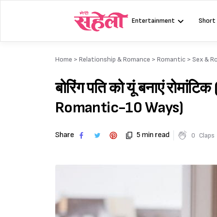
Skip
to
Entertainment
Short
content
Home >
Relationship & Romance
>
Romantic
>
Sex & R
बोरिंग पति को यूं बनाएं रोम
Romantic-10 Ways)
Share
5 min read
0
Claps