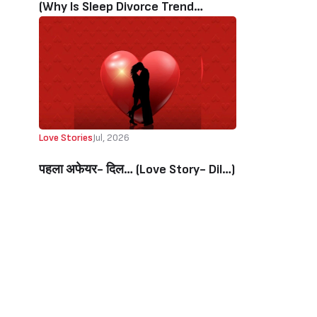
(Why Is Sleep Divorce Trend
Increasing Among Couples?)
Love Stories
Jul, 2026
पहला अफेयर- दिल… (Love Story- Dil…)