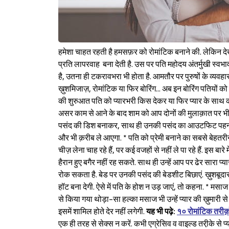
हमेशा चाहत रहती है हमसफ़र को रोमांटिक बनाने की. लेकिन 
प्रति लापरवाह बना देती है. उस पर पति महोदय अंतर्मुखी स्वभाव
है, उतना ही टकरावभरा भी होता है. आमतौर पर पुरुषों के व्यवह
ख़ुशमिजाज़, रोमांटिक या फिर बोरिंग... अब इन बोरिंग पतियों को
की शुरुआत पति को प्यारभरी किस देकर या फिर प्यार के साथ क
असर काम से आने के बाद शाम को आप दोनों की मुलाक़ात पर भी दि
पसंद की डिश बनाकर, साथ ही उनकी पसंद का आउटफिट पहनकर 
और भी क़रीब ले आएगा. * पति को प्रेमी बनाने का सबसे बेहतरी
चीज़ लेना चाह रहे हैं, पर कई वजहों से नहीं ले पा रहे हैं. इस बा
हैरान हुए बगैर नहीं रह सकते. साथ ही उन्हें आप पर ढेर सारा प्
रोक सकता है. बेड पर उनकी पसंद की बेडशीट बिछाएं. ख़ुशबूदार
हॉट बना देगी. ऐसे में पति के होश न उड़ जाएं, तो कहना. * म
से किया गया थोड़ा-सा हल्का मसाज भी उन्हें प्यार की ख़ुमारी से
इसमें शामिल होते देर नहीं लगेगी.
यह
भी
पढ़े
:
१० रोमांटिक तरी
एक ही तरह से सेक्स न करें. कभी एग्रेसिव व वाइल्ड तरी़के से प