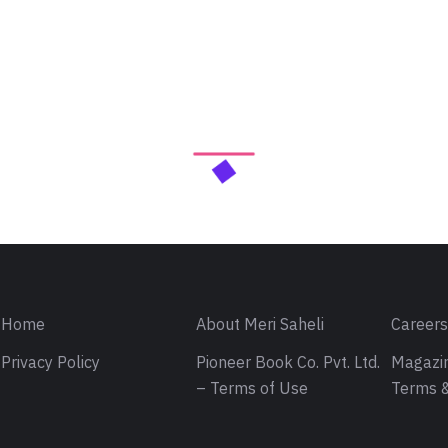
Home
About Meri Saheli
Career
Privacy Policy
Pioneer Book Co. Pvt. Ltd.
Magazin
– Terms of Use
Terms &