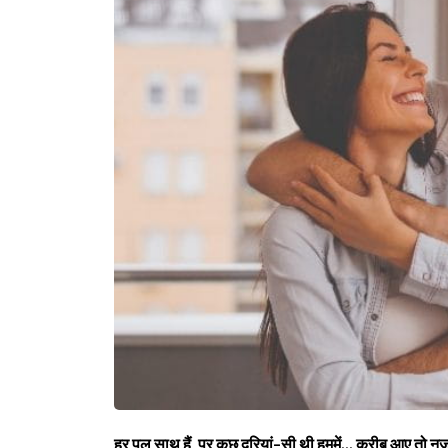
हर पल साथ हैं, पर कुछ दूरियां-सी थी हममें... करीब आए तो न