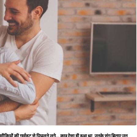
ज़दीकियों की गर्माहट से पिघलने लगे... कुछ ऐसा ही हुआ था, उनके संग बिताए उन