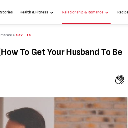
 Stories
Health & Fitness
Relationship & Romance
Recip
omance
>
Sex Life
ांटिक (How To Get Your Husband To Be