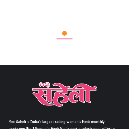
Meri Saheli is India's largest selling women's Hindi monthly
magazine (No.1 Women's Hindi Magazine), in which every effort is