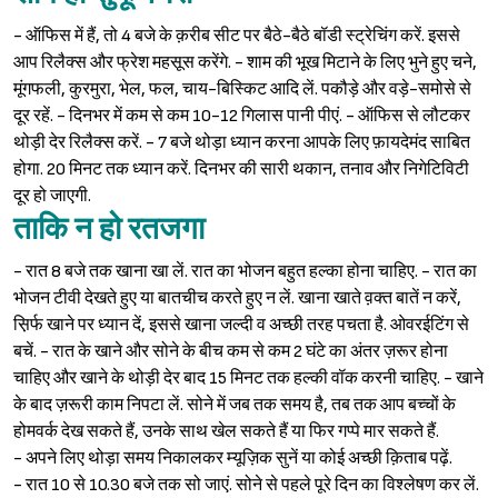
- ऑफिस में हैं, तो 4 बजे के क़रीब सीट पर बैठे-बैठे बॉडी स्ट्रेचिंग करें. इससे
आप रिलैक्स और फ्रेश महसूस करेंगे. - शाम की भूख मिटाने के लिए भुने हुए चने,
मूंगफली, कुरमुरा, भेल, फल, चाय-बिस्किट आदि लें. पकौड़े और वड़े-समोसे से
दूर रहें. - दिनभर में कम से कम 10-12 गिलास पानी पीएं. - ऑफिस से लौटकर
थोड़ी देर रिलैक्स करें. - 7 बजे थोड़ा ध्यान करना आपके लिए फ़ायदेमंद साबित
होगा. 20 मिनट तक ध्यान करें. दिनभर की सारी थकान, तनाव और निगेटिविटी
Sign in
दूर हो जाएगी.
ताकि न हो रतजगा
- रात 8 बजे तक खाना खा लें. रात का भोजन बहुत हल्का होना चाहिए. - रात का
भोजन टीवी देखते हुए या बातचीच करते हुए न लें. खाना खाते व़क्त बातें न करें,
स़िर्फ खाने पर ध्यान दें, इससे खाना जल्दी व अच्छी तरह पचता है. ओवरईटिंग से
बचें. - रात के खाने और सोने के बीच कम से कम 2 घंटे का अंतर ज़रूर होना
चाहिए और खाने के थोड़ी देर बाद 15 मिनट तक हल्की वॉक करनी चाहिए. - खाने
के बाद ज़रूरी काम निपटा लें. सोने में जब तक समय है, तब तक आप बच्चों के
होमवर्क देख सकते हैं, उनके साथ खेल सकते हैं या फिर गप्पे मार सकते हैं.
- अपने लिए थोड़ा समय निकालकर म्यूज़िक सुनें या कोई अच्छी क़िताब पढ़ें.
- रात 10 से 10.30 बजे तक सो जाएं. सोने से पहले पूरे दिन का विश्‍लेषण कर लें.