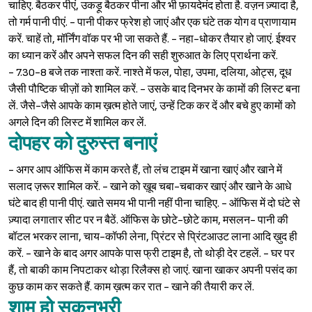
चाहिए. बैठकर पीएं, उकड़ू बैठकर पीना और भी फ़ायदेमंद होता है. वज़न ज़्यादा है,
तो गर्म पानी पीएं. - पानी पीकर फ्रेश हो जाएं और एक घंटे तक योग व प्राणायाम
करें. चाहें तो, मॉर्निंग वॉक पर भी जा सकते हैं. - नहा-धोकर तैयार हो जाएं. ईश्‍वर
का ध्यान करें और अपने सफल दिन की सही शुरुआत के लिए प्रार्थना करें.
- 7.30-8 बजे तक नाश्ता करें. नाश्ते में फल, पोहा, उपमा, दलिया, ओट्स, दूध
जैसी पौष्टिक चीज़ों को शामिल करें. - उसके बाद दिनभर के कामों की लिस्ट बना
लें. जैसे-जैसे आपके काम ख़त्म होते जाएं, उन्हें टिक कर दें और बचे हुए कामों को
अगले दिन की लिस्ट में शामिल कर लें.
दोपहर को दुरुस्त बनाएं
- अगर आप ऑफिस में काम करते हैं, तो लंच टाइम में खाना खाएं और खाने में
सलाद ज़रूर शामिल करें. - खाने को ख़ूब चबा-चबाकर खाएं और खाने के आधे
घंटे बाद ही पानी पीएं. खाते समय भी पानी नहीं पीना चाहिए. - ऑफिस में दो घंटे से
ज़्यादा लगातार सीट पर न बैठें. ऑफिस के छोटे-छोटे काम, मसलन- पानी की
बॉटल भरकर लाना, चाय-कॉफी लेना, प्रिंटर से प्रिंटआउट लाना आदि ख़ुद ही
करें. - खाने के बाद अगर आपके पास फ्री टाइम है, तो थोड़ी देर टहलें. - घर पर
हैं, तो बाकी काम निपटाकर थोड़ा रिलैक्स हो जाएं. खाना खाकर अपनी पसंद का
कुछ काम कर सकते हैं. काम ख़त्म कर रात - खाने की तैयारी कर लें.
शाम हो सुकूनभरी