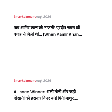
Entertainment
Aug, 2026
जब आमिर खान को ‘गजनी’ प्रदीप रावत की
वजह से मिली थी… (When Aamir Khan
Got ‘Ghajini’ Because Of Pradeep
Rawat)
Entertainment
Aug, 2026
Alliance Winner: अली गोनी और रूही
दोसानी को हराकर विनर बनीं मिनी माथुर,
इनाम में मिले 50 लाख रुपये और चमचमाती ही
ट्रॉफी (Mini Mathur Lifts Trophy