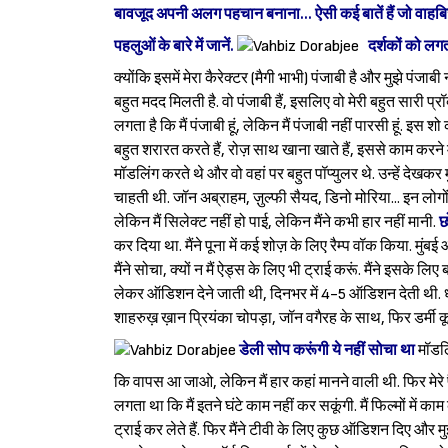
बावजूद अपनी अलग पहचान बनाना... ऐसी कई बातें हैं जो वाहब
पहलुओं के बारे में जानें.
दर्शकों को लगता 
क्योंकि इसमें मेरा कैरेक्टर (मैगी भाभी) पंजाबी है और मुझे पंजाबी
बहुत मदद मिलती है. वो पंजाबी हैं, इसलिए वो मेरी बहुत सारी प्रॉब्लम
लगता है कि मैं पंजाबी हूं, लेकिन मैं पंजाबी नहीं पारसी हूं. इस
बहुत शरारत करते हैं, रोज़ साथ खाना खाते हैं, इससे काम करने 
मॉडलिंग करते थे और वो वहां पर बहुत पॉप्युलर थे. उन्हें देखकर 
चाहती थी. जॉन अब्राहम, ज़ुल्फी सैयद, डिनो मोरिया... इन लोगों को
लेकिन मैं सिलेक्ट नहीं हो पाई, लेकिन मैंने कभी हार नहीं मानी.
छ
कर दिया था. मैंने पूना में कई शोज़ के लिए रैम्प वॉक किया. मु
मैंने सोचा, क्यों न मैं ऐड्स के लिए भी ट्राई करूं. मैंने इसके ल
लेकर ऑडिशन देने जाती थी, दिनभर में 4-5 ऑडिशन देती थी. धीरे
शाहरुख़ ख़ान प्रियंका चोपड़ा, जॉन वगैरह के साथ, फिर डर्मी क
डेली सोप करूंगी ये नहीं सोचा था
मॉडलिं
कि वापस आ जाओ, लेकिन मैं हार कहां मानने वाली थी. फिर मेरे पै
लगता था कि मैं इतने घंटे काम नहीं कर सकूंगी. मैं फिल्मों में
ट्राई कर लेते हैं. फिर मैंने टीवी के लिए कुछ ऑडिशन दिए और म