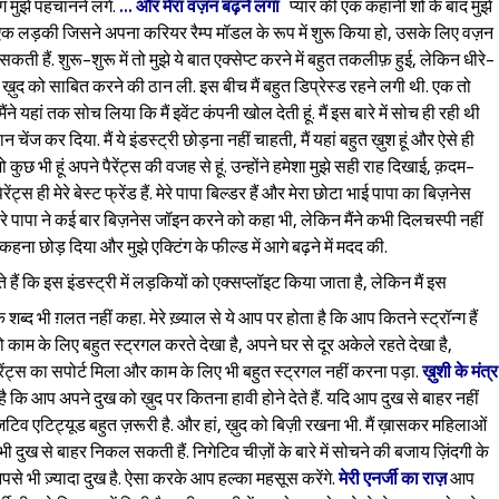
लोग मुझे पहचानने लगे.
... और मेरा वज़न बढ़ने लगा
प्यार की एक कहानी शो के बाद मुझे
 एक लड़की जिसने अपना करियर रैम्प मॉडल के रूप में शुरू किया हो, उसके लिए वज़न
हैं. शुरू-शुरू में तो मुझे ये बात एक्सेप्ट करने में बहुत तकलीफ़ हुई, लेकिन धीरे-
 ख़ुद को साबित करने की ठान ली. इस बीच मैं बहुत डिप्रेस्ड रहने लगी थी. एक तो
यहां तक सोच लिया कि मैं इवेंट कंपनी खोल देती हूं. मैं इस बारे में सोच ही रही थी
ेंज कर दिया. मैं ये इंडस्ट्री छोड़ना नहीं चाहती, मैं यहां बहुत ख़ुश हूं और ऐसे ही
 कुछ भी हूं अपने पैरेंट्स की वजह से हूं. उन्होंने हमेशा मुझे सही राह दिखाई, क़दम-
्स ही मेरे बेस्ट फ्रेंड हैं. मेरे पापा बिल्डर हैं और मेरा छोटा भाई पापा का बिज़नेस
मेरे पापा ने कई बार बिज़नेस जॉइन करने को कहा भी, लेकिन मैंने कभी दिलचस्पी नहीं
ी कहना छोड़ दिया और मुझे एक्टिंग के फील्ड में आगे बढ़ने में मदद की.
हैं कि इस इंडस्ट्री में लड़कियों को एक्सप्लॉइट किया जाता है, लेकिन मैं इस
 शब्द भी ग़लत नहीं कहा. मेरे ख़्याल से ये आप पर होता है कि आप कितने स्ट्रॉन्ग हैं
को काम के लिए बहुत स्ट्रगल करते देखा है, अपने घर से दूर अकेले रहते देखा है,
 पैरेंट्स का सपोर्ट मिला और काम के लिए भी बहुत स्ट्रगल नहीं करना पड़ा.
ख़ुशी के मंत्र
 है कि आप अपने दुख को ख़ुद पर कितना हावी होने देते हैं. यदि आप दुख से बाहर नहीं
पॉज़िटिव एटिट्यूड बहुत ज़रूरी है. और हां, ख़ुद को बिज़ी रखना भी. मैं ख़ासकर महिलाओं
ी दुख से बाहर निकल सकती हैं. निगेटिव चीज़ों के बारे में सोचने की बजाय ज़िंदगी के
पसे भी ज़्यादा दुख है. ऐसा करके आप हल्का महसूस करेंगे.
मेरी एनर्जी का राज़
आप