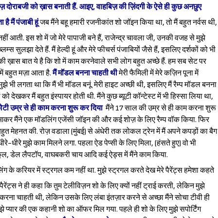
िज़ दोराबजी को ख़ास बनाती हैं. आइए, वाहबिज़ की ज़िंदगी के ऐसे ही कुछ अनछुए
है मैं पंजाबी हूं
जब मैंने बहू हमारी रजनीकांत शो जॉइन किया था, तो मैं बहुत नर्वस थी,
 नहीं आती. इस शो में जो मेरे पापाजी बने हैं, राजेन्द्र चावला जी, उनकी वजह से मुझे
्स सुलझा देते हैं. मैं हेल्दी हूं और मेरे फीचर्स पंजाबियों जैसे हैं, इसलिए दर्शकों को भी
 शो की ख़ास बात ये है कि शो में काम करनेवाले सभी लोग बहुत अच्छे हैं. हम सब सेट पर
में बहुत मज़ा आता है.
मैं मॉडल बनना चाहती थी
मेरी फैमिली में मेरे कज़िन पूना में
मुझे भी लगता था कि मैं भी मॉडल बनूं. मेरी हाइट अच्छी थी, इसलिए मैं रैम्प मॉडल बनना
 देखकर मैं बहुत इंस्पायर होती थी. मैंने कुछ ब्यूटी कॉन्टेस्ट में भी हिस्सा लिया था,
ोटी उम्र से ही काम करना शुरू कर दिया
मैंने 17 साल की उम्र से ही काम करना शुरू
ंबई आकर मैंने एक मॉडलिंग एजेंसी जॉइन की और कई शोज़ के लिए रैम्प वॉक किया. फिर
िए बहुत मेहनत की. रोज़ वडाला (मुंबई) से अंधेरी तक लोकल ट्रेन में मैं अपने कपड़ों का बैग
-धीरे मुझे काम मिलने लगा. पहला ऐड पेप्सी के लिए मिला, (हंसते हुए) वो भी
ूल, डेल लैपटॉप, वाघबकरी चाय आदि कई ऐड्स में मैंने काम किया.
ग के करियर में स्ट्रगल कम नहीं था. मुझे स्ट्रगल करते देख मेरे पैरेंट्स हमेशा कहते
रेंट्स ने ही कहा कि तुम टेलीविज़न शो के लिए क्यों नहीं ट्राई करती, लेकिन मुझे
 काम करना चाहती थी, लेकिन उसके लिए लंबा इंतज़ार करने से अच्छा मैंने सोचा टीवी ही
ुझे प्यार की एक कहानी शो का ऑफर मिल गया. पहले ही शो के लिए मुझे सपोर्टिंग