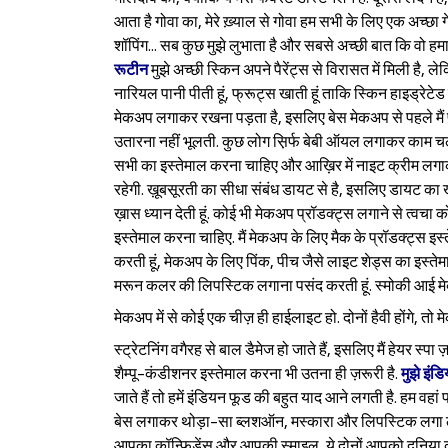
आता है गोवा का, मेरे ख़्याल से गोवा हम सभी के लिए एक अच्छा गेट
शॉपिंग... सब कुछ मुझे लुभाता है और सबसे अच्छी बात कि वो हमारे
रूटीन
मुझे अच्छी स्किन अपने पैरेंट्स से विरासत में मिली है, 
नारियल पानी पीती हूं, फ्रूट्स खाती हूं ताकि स्किन हाइड्रेटे
मेकअप लगाकर रखना पड़ता है, इसलिए बेस मेकअप से पहले मैं प्
उतारना नहीं भूलती. कुछ लोग स़िर्फ बेबी ऑयल लगाकर काम चल
सभी का इस्तेमाल करना चाहिए और आख़िर में नाइट क्रीम लगाक
रहेगी. ख़ूबसूरती का सीधा संबंध डायट से है, इसलिए डायट का 
ख़ास ध्यान देती हूं. कोई भी मेकअप प्रॉडक्ट्स लगाने से त्वच
इस्तेमाल करना चाहिए. मैं मेकअप के लिए मैक के प्रॉडक्ट्स इस्ते
करती हूं, मेकअप के लिए पिंक, पीच जैसे लाइट शेड्स का इस्तेमाल
मरून कलर की लिपस्टिक लगाना पसंद करती हूं. स्मोकी आई मेकअ
मेकअप में से कोई एक चीज़ ही हाईलाइट हो. दोनों हैवी होंगे, त
स्ट्रेटनिंग वगैरह से बाल डैमेज हो जाते हैं, इसलिए मैं हेयर स
शैम्पू-कंडीशनर इस्तेमाल करना भी उतना ही ज़रूरी है.
मुझे इंड
जाते हैं तो हमें इंडियन फूड की बहुत याद आने लगती है. हम वहां प
बेस लगाकर थोड़ा-सा ब्लशऑन, मस्कारा और लिपस्टिक लगा लो,
आपका कॉन्फिडेंस और आपकी स्माइल, ये दोनों आपको दुनिया 