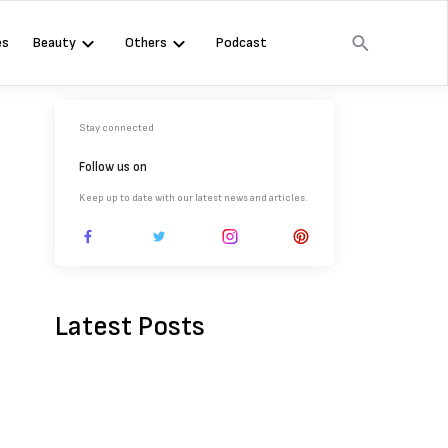
es
Beauty
Others
Podcast
Stay connected
Follow us on
Keep up to date with our latest news and articles.
Latest Posts