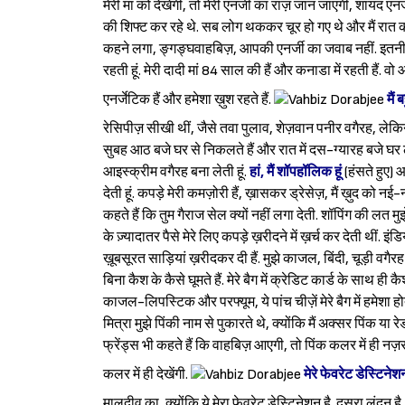
मेरी मां को देखेंगी, तो मेरी एनर्जी का राज़ जान जाएंगी, शायद एनर
की शिफ्ट कर रहे थे. सब लोग थककर चूर हो गए थे और मैं रात को 
कहने लगा, ङ्गङ्घवाहबिज़, आपकी एनर्जी का जवाब नहीं. इतनी रा
रहती हूं. मेरी दादी मां 84 साल की हैं और कनाडा में रहती हैं. 
एनर्जेटिक हैं और हमेशा ख़ुश रहते हैं.
मैं 
रेसिपीज़ सीखी थीं, जैसे तवा पुलाव, शेज़वान पनीर वगैरह, लेकि
सुबह आठ बजे घर से निकलते हैं और रात में दस-ग्यारह बजे घर लौ
आइस्क्रीम वगैरह बना लेती हूं.
हां, मैं शॉपहॉलिक हूं
(हंसते हुए) 
देती हूं. कपड़े मेरी कमज़ोरी हैं, ख़ासकर ड्रेसेज़, मैं ख़ुद को नई-
कहते हैं कि तुम गैराज सेल क्यों नहीं लगा देती. शॉपिंग की लत मुझ
के ज़्यादातर पैसे मेरे लिए कपड़े ख़रीदने में ख़र्च कर देती थीं. इ
ख़ूबसूरत साड़ियां ख़रीदकर दी हैं. मुझे काजल, बिंदी, चूड़ी वगैर
बिना कैश के कैसे घूमते हैं. मेरे बैग में क्रेडिट कार्ड के सा
काजल-लिपस्टिक और परफ्यूम, ये पांच चीज़ें मेरे बैग में हमेशा होत
मित्रा मुझे पिंकी नाम से पुकारते थे, क्योंकि मैं अक्सर पिंक या 
फ्रेंड्स भी कहते हैं कि वाहबिज़ आएगी, तो पिंक कलर में ही नज़र आ
कलर में ही देखेंगी.
मेरे फेवरेट डेस्टिनेश
मालदीव का, क्योंकि ये मेरा फेवरेट डेस्टिनेशन है. दूसरा लंदन है, 