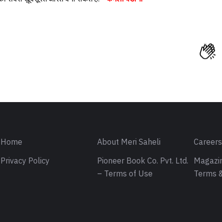
Home
About Meri Saheli
Career
Privacy Policy
Pioneer Book Co. Pvt. Ltd.
Magazin
– Terms of Use
Terms &