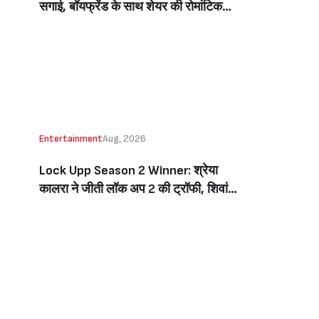
सगाई, बॉयफ्रेंड के साथ शेयर की रोमांटिक
तस्वीरें, लिखा इमोशनल नोट (Jiya Shankar
Gets Engaged To Boyfriend Kaaran
Dhanak, Shares Dreamy Photos
From The Proposal, Writes
Emotional Note)
Entertainment
Aug, 2026
Lock Upp Season 2 Winner: श्रेया
कालरा ने जीती लॉक अप 2 की ट्रॉफी, शिवांगी
जोशी को 7 वोटों से हराकर बनीं विनर, जीती 1
करोड़ की प्राइज मनी (Lock Upp Season
2 Winner: Shreya Kalra Wins The
Show, Beats Shivangi Joshi By 7
Votes, Takes Home Rs 1 Crore)