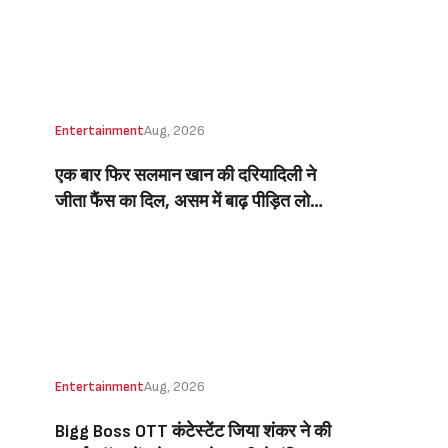
Beats Aly Goni And Ruhee Dosani)
Entertainment
Aug, 2026
एक बार फिर सलमान खान की दरियादिली ने
जीता फैंस का दिल, असम में बाढ़ पीड़ित लोगों
की मदद के लिए सलमान ने मिलाया NGO से
हाथ, बेघर लोगों के लिए बनवाएंगे 500 घर
(Salman Khan In Collaboration With
An NGO Will Builds Homes For 500
Flood Affected People In Assam)
Entertainment
Aug, 2026
Bigg Boss OTT कंटेस्टेंट जिया शंकर ने की