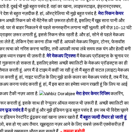
वे है. दुबई भी मुझे बहुत पसंद है. वहां का खाना, लाइफस्टाइल, इंफ्रास्ट्रक्चर,
 देश से बहुत नज़दीक है. हां, ऑस्ट्रेलिया भी मुझे बहुत पसंद है.
मेरा स्किन केयर
लेकिन अच्छी स्किन को भी मेंटेनेंस की ज़रूरत होती है, इसलिए मैं ख़ूब सारा पानी और
ड रहे. घर से बाहर निकलने से पहले सनस्क्रीन लगाना नहीं भूलती. हमें रोज़ 10-12 घंटे
राइमर ज़रूर लगाती हूं, इससे स्किन सेफ रहती है. और हां, सोने से पहले मेकअप
ा लेते हैं, लेकिन ऐसा करना ठीक नहीं है. आपको मेकअप रिमूवर, टोनर, फेसवॉश
र त्वचा को नरिश करना चाहिए, तभी आपकी त्वचा लंबे समय तक यंग और हेल्दी बनी
ख़ास ध्यान रखना भी ज़रूरी है.
मेरे मेकअप ट्रिक्स
मैं मेकअप प्रॉडक्ट्स के चुनाव पर
ा को नुक़सान हो सकता है, इसलिए हमेशा अच्छी क्वालिटी के मेकअप प्रॉडक्ट्स का ही
माल करती हूं. अगर मैं डे टाइम में कहीं जा रही हूं तो मैं बहुत ही सटल (लाइट) मेकअप
 करती हूं. हां, नाइट पार्टीज़ के लिए मुझे डार्क कलर का मेकअप पसंद है, तब मैं रेड,
प करना पसंद करती हूं. हां, मैं इस बात का हमेशा ध्यान रखती हूं कि लिप या आई
ो मेकअप टैकी नज़र आता है.
मेरा हेयर केयर रिजिम
कलरिंग,
्पा ज़रूर कराती हूं. इसके साथ ही रेग्युलर ऑयल मसाज भी ज़रूरी है. अच्छी क्वालिटी का
ियन फूड पसंद है
मैं फूडी हूं और मुझे इंडियन फूड बहुत पसंद है. हम जब भी विदेश घूमने
र इंडियन रेस्टॉरेंट ढूंढ़कर वहां खाना ज़रूर खाते हैं.
मैं बहुत जल्दी तैयार हो जाती हूं
 बस हो गए आप तैयार. ख़ूबसूरत नज़र आने के लिए सबसे ज़रूरी एक्सेसरीज़ हैं
की सबसे ख़ूबसूरत औरत बना सकते हैं.
- कमला बडोनी