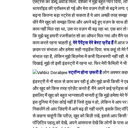
एक्ट्रेस का डेब्यू अवॉर्ड मिला. दर्शकों ने मुझे बहुत प्यार दिया, 
थायरॉइड की प्रॉब्लम हो गई और मेरा वज़न तेज़ी से बढ़ने लगा.
बढ़ना कितना बड़ा स्ट्रेस हो सकता है ये आप अच्छी तरह समझ सकती 
धीरे मैंने ख़ुद को समझा लिया और अपने बढ़े हुए वज़न के साथ ही
काम नहीं मिल रहा था, उस पर वज़न भी बढ़ रहा था. एक बार तो मैंने 
कि मुझे बहू हमारी रजनीकांत शो का ऑफर मिल गया और मैंने प्लान च
काम करते रहना चाहती हूं.
मेरे पैरेंट्स मेरे बेस्ट फ्रेंड हैं
मैं आज जो
क़दम पर संभाला और हमेशा सही गाइडेंस दिया. सच कहूं तो मेरे पैरेंट
संभाल रहा है, लेकिन मुझे बिज़नेस में कभी दिलचस्पी नहीं रही. 
दिखाई. मुझे तो इसी इंडस्ट्री में रहना था. फिर मेरी फैमिली ने भ
स्ट्रॉन्ग होना ज़रूरी है
लोग अक्सर कहते 
इंडस्ट्री में नौ साल से काम कर रही हूं और मुझे कभी किसी ने एक
और ख़ुद को किस तरह प्रेज़ेंट करते हैं. मैंने अपने कई फ्रेंड्स 
इसलिए मैं ख़ुद को बहुत भाग्यशाली मानती हूं कि मुझे हमेशा मेरे
इस दुनिया में ऐसा कोई नहीं है जिसे दुख न हो, लेकिन ये आप पर
निकलेंगे तो आप ज़िंदगी में आगे बढ़ ही नहीं पाएंगे. इसके लिए 
से कहना चाहूंगी कि प्लीज़, ख़ुद को बिज़ी रखें, इससे आप किसी भ
पॉज़िटिव पहलू को देखें, अपने आसपास देखें कि लोगों के पास आ