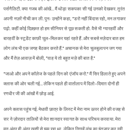
पर्सनैलिटी. क्या गजब की आंखें... मैं थोड़ा सकपका सी गई उनको देखकर. तुरंत
अपनी नज़रें नीची कर ली. पुनः उन्होंने कहा, "डरो नहीं बिंदास रहो, मन लगाकर
पढ़ो. कहीं कोई दिक़्क़त हो हम सीनियर से पूछ सकती हो. वैसे भी ग्यारहवीं और
बारहवीं के स्टूडेंट काफ़ी घुल-मिलकर यहां रहते हैं. और सबसे मज़ेदार बात हम
लोग लंच भी एक जगह बैठकर करते हैं." अचानक से मेरा चुलबुलापन जग गया
और मैं तेज़ आवाज़ में बोली, "वाह ये तो बहुत मज़े की बात है."
"जाओ और अपने कॉलेज के पहले दिन को एंजॉय करो." मैं सिर हिलाते हुए अपने
क्लास की ओर चली गई... लेकिन पहले ही वार्तालाप में दिलो-दिमाग़ दोनों ही
रणधीर जी की आंखों में छोड़ आई.
अपने क्लास पहुंच गई. मेधावी छात्र के लिस्ट में मेरा नाम ऊपर होने की वजह से
सर ने ज़ोरदार तालियों से मेरा शानदार स्वागत के साथ परिचय करवाया. मेरा
मन अंदर ही अंदर ख़ुशी से झूम रहा था, लेकिन निगाहें लंच का इंतज़ार कर रही