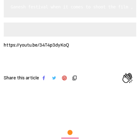
Ganesh festival when it comes to shoot the film , i
https://youtu.be/34T4p3dyKoQ
Share this article
Sign in