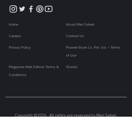
Home
About Meri Saheli
Careers
Contact Us
Privacy Policy
Pioneer Book Co. Pvt. Ltd. – Terms
of Use
Magazine Web Edition Terms &
Stories
Conditions
Copyright ©2026 . All rights are reserved to Meri Saheli.