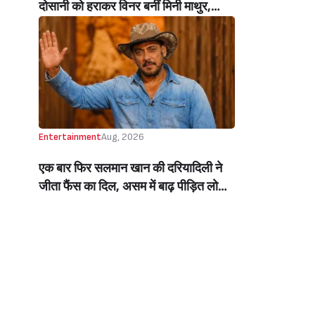
दोसानी को हराकर विनर बनीं मिनी माथुर,
इनाम में मिले 50 लाख रुपये और चमचमाती ही
ट्रॉफी (Mini Mathur Lifts Trophy
Beats Aly Goni And Ruhee Dosani)
Entertainment
Aug, 2026
एक बार फिर सलमान खान की दरियादिली ने
जीता फैंस का दिल, असम में बाढ़ पीड़ित लोगों
की मदद के लिए सलमान ने मिलाया NGO से
हाथ, बेघर लोगों के लिए बनवाएंगे 500 घर
(Salman Khan In Collaboration With
An NGO Will Builds Homes For 500
Flood Affected People In Assam)