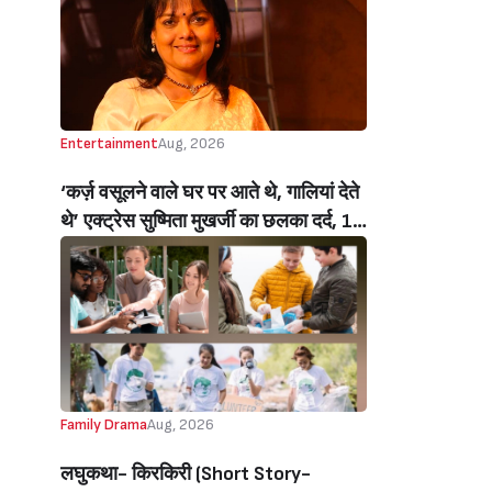
Entertainment
Aug, 2026
‘कर्ज़ वसूलने वाले घर पर आते थे, गालियां देते
थे’ एक्ट्रेस सुष्मिता मुखर्जी का छलका दर्द, 1
करोड़ का कर्ज उतारने के लिए करनी पड़ी थी
C ग्रेड फिल्में, बोलीं- ‘मैंने अपनी आत्मा बेच दी
थी’ (‘I Sold My Soul’ Actress
Sushmita Mukherjee Recalls Doing
C-Grade Films To Pay Loan)
Family Drama
Aug, 2026
लघुकथा- किरकिरी (Short Story-