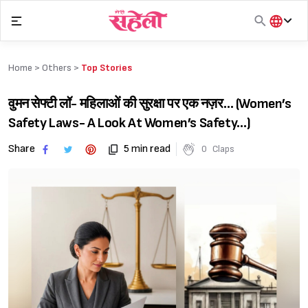
Skip
to
content
हिंदी
English
Home >
Others
>
Top Stories
मराठी
वुमन सेफ्टी लॉ- महिलाओं की सुरक्षा पर एक नज़र… (Women’s
Safety Laws- A Look At Women’s Safety…)
Share
5 min read
0
Claps