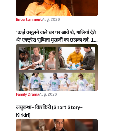
Entertainment
Aug, 2026
‘कर्ज़ वसूलने वाले घर पर आते थे, गालियां देते
थे’ एक्ट्रेस सुष्मिता मुखर्जी का छलका दर्द, 1
करोड़ का कर्ज उतारने के लिए करनी पड़ी थी
C ग्रेड फिल्में, बोलीं- ‘मैंने अपनी आत्मा बेच दी
थी’ (‘I Sold My Soul’ Actress
Sushmita Mukherjee Recalls Doing
C-Grade Films To Pay Loan)
Family Drama
Aug, 2026
लघुकथा- किरकिरी (Short Story-
Kirkiri)