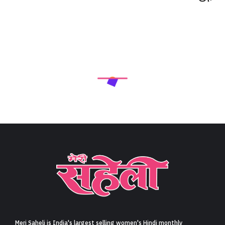
Meri Saheli is India's largest selling women's Hindi monthly