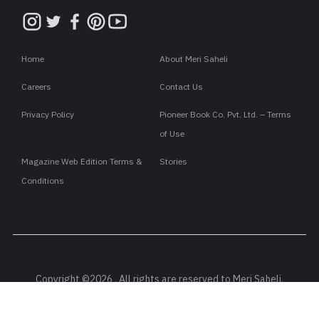
Home
About Meri Saheli
Careers
Contact Us
Privacy Policy
Pioneer Book Co. Pvt. Ltd. – Terms
of Use
Magazine Web Edition Terms &
Stories
Conditions
Copyright ©2026 . All rights are reserved to Meri Saheli.