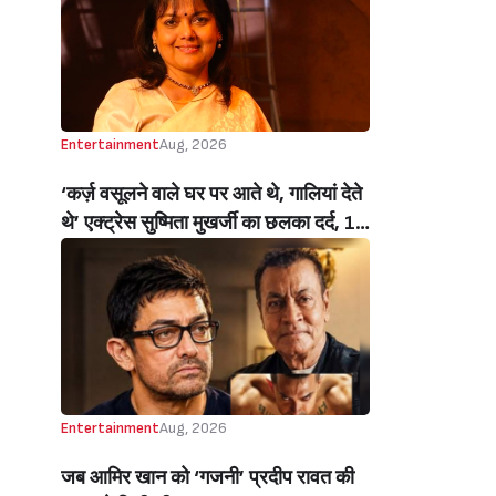
Handloom Day)
Entertainment
Aug, 2026
‘कर्ज़ वसूलने वाले घर पर आते थे, गालियां देते
थे’ एक्ट्रेस सुष्मिता मुखर्जी का छलका दर्द, 1
करोड़ का कर्ज उतारने के लिए करनी पड़ी थी
C ग्रेड फिल्में, बोलीं- ‘मैंने अपनी आत्मा बेच दी
थी’ (‘I Sold My Soul’ Actress
Sushmita Mukherjee Recalls Doing
C-Grade Films To Pay Loan)
Entertainment
Aug, 2026
जब आमिर खान को ‘गजनी’ प्रदीप रावत की