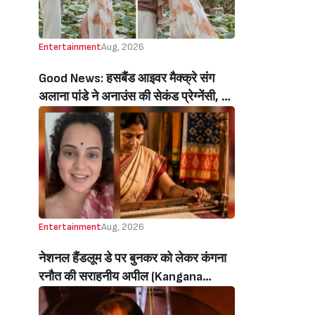
Entertainment
Aug, 2026
Good News: हसबैंड आइवर मैक्क्रे संग
अलाना पांडे ने अनाउंस की सेकंड प्रेग्नेंसी, बेटे
रिवर संग शेयर किया क्यूटेस्ट वीडियो
(Alanna Panday Announces Second
Pregnancy With Husband Ivor
Mccray, Shares Cutest Video With
Son River)
Entertainment
Aug, 2026
नेशनल हैंडलूम डे पर बुनकर को लेकर कंगना
रनौत की सराहनीय अपील (Kangana
Ranaut’s Commendable Appeal
Regarding Weavers On National