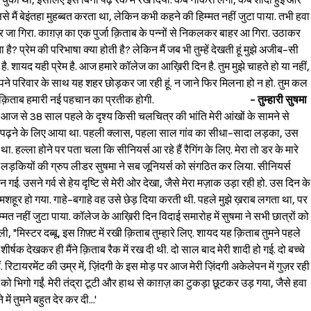
चुका था, इसलिए इसे बिना पढ़े रैक में रख दिया. कब नौकरी लगी, कब शादी हुई और
े मैं बेइंतहा मुहब्बत करता था, लेकिन कभी कहने की हिम्मत नहीं जुटा पाया. तभी हवा
र जा गिरा. काग़ज़ का एक पुर्जा क़िताब के पन्नों से निकलकर बाहर आ गिरा. उठाकर
ै? प्रेम की परिभाषा क्या होती है? लेकिन मैं जब भी तुम्हें देखती हूं मुझे अजीब-सी
ै. शायद यही प्रेम है. आज हमारे कॉलेज का आख़िरी दिन है. तुम मुझे चाहते हो या नहीं,
मैं अपने परिवार के साथ यह शहर छोड़कर जा रही हूं. न जाने फिर मिलना हो न हो. तुम कल
 यह क़िताब हमारी नई पहचान का प्रतीक होगी.
- तुम्हारी सुषमा
ने." आज से 38 साल पहले के दृश्य किसी चलचित्र की भांति मेरी आंखों के सामने से
लय में पढ़ने के लिए आया था. पहली क्लास, पहला साल गांव का सीधा-सादा लड़का, उस
ा. हल्ला होने पर पता चला कि सीनियर्स आ रहे हैं रैगिंग के लिए. मेरा तो डर के मारे
- लड़कियों की ग्रुप लीडर सुषमा ने सब जूनियर्स को संगठित कर लिया. सीनियर्स
उसने गर्व से हेय दृष्टि से मेरी ओर देखा, जैसे मेरा मज़ाक उड़ा रही हो. उस दिन के
 से मशहूर हो गया. गाहे-बगाहे वह उसे छेड़ दिया करती थी. पहले मुझे ख़राब लगता था, पर
्मत नहीं जुटा पाया. कॉलेज के आख़िरी दिन विदाई समारोह में सुषमा ने सभी छात्रों को
ली, "मिस्टर दब्बू, इस ग़िफ़्ट में रखी क़िताब तुम्हारे लिए. शायद यह क़िताब तुमने पहले
षक देखकर ही मैंने क़िताब रैक में रख दी थी. दो साल बाद मेरी शादी हो गई. दो बच्चे
ैं. रिटायरमेंट की उम्र में, ज़िंदगी के इस मोड़ पर आज मेरी ज़िंदगी अकेलेपन में गुज़र रही
रे को भिगो गईं. मेरी तंद्रा टूटी और हाथ से काग़ज़ का टुकड़ा छूटकर उड़ गया, जैसे हवा
ें तुमने बहुत देर कर दी...'