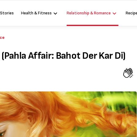
 Stories
Health & Fitness
Relationship & Romance
Recip
nce
… (Pahla Affair: Bahot Der Kar Di)