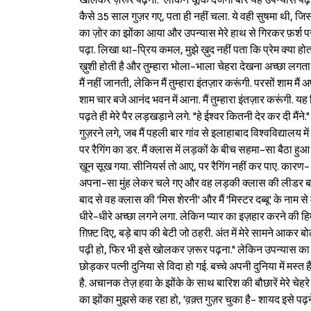
खोलकर ज़रूर पढ़ना." लेकिन चूंकि दर्जनों बार यह उपन्यास पढ़ 
कैसे 35 साल गुज़र गए, पता ही नहीं चला. ये वही सुषमा थी, जिसस
का ज़ोर का झोंका आया और उपन्यास मेरे हाथ से गिरकर फ़र्श प
पढ़ा. लिखा था-प्रिय कमल, मुझे ख़ुद नहीं पता कि प्रेम क्या होता ह
ख़ुशी होती है और तुम्हारा भोला-भाला चेहरा देखना अच्छा लगता ह
मैं नहीं जानती, लेकिन मैं तुम्हारा इंतज़ार करूंगी. परसों शाम 
शाम चार बजे आनंद भवन में आना. मैं तुम्हारा इंतज़ार करूंगी.
पढ़ते ही मेरे पैर लड़खड़ाने लगे. "हे ईश्‍वर कितनी देर कर दी मैं
गुज़रने लगे, जब मैं पहली बार गांव से इलाहाबाद विश्‍वविद्या
पर रैगिंग का डर. मैं क्लास में लड़कों के बीच सहमा-सा बैठा हुआ थ
ख़ून सूख गया. सीनियर्स तो आए, पर रैगिंग नहीं कर पाए. कारण
अपना-सा मुंह लेकर चले गए और वह लड़की क्लास की लीडर बन गई. 
बाद से वह क्लास की 'मिस शेरनी' और मैं 'मिस्टर दब्बू' के नाम
धीरे-धीरे अच्छा लगने लगा. लेकिन प्यार का इज़हार करने की हिम
ग़िफ़्ट दिए, बड़े बाप की बेटी जो ठहरी. अंत में मेरे सामने आकर बो
पढ़ी हो, फिर भी इसे खोलकर ज़रूर पढ़ना." लेकिन उपन्यास का शीर्
छोड़कर पत्नी दुनिया से विदा हो गई. बच्चे अपनी दुनिया में मस्त ह
है. अचानक तेज़ हवा के झोंके के साथ बारिश की बौछारें मेरे चेह
का झोंका मुझसे कह रहा हो, 'व़क़्त गुज़र चुका है- शायद इसे पढ़ने म