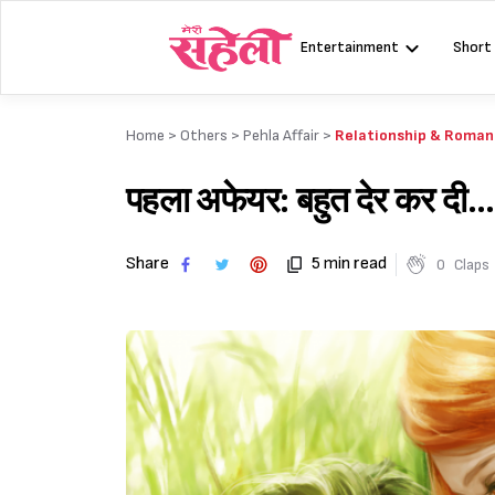
Skip
to
Entertainment
Short
content
Home >
Others
>
Pehla Affair
>
Relationship & Roma
पहला अफेयर: बहुत देर कर दी
Share
5 min read
0
Claps