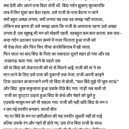
क्स देती और अपने पास बिठा लेती
थी. बिंदा गर्दन झुकाए चुपचापकि
ताब में सिर घुसा कर बैठा रहता.
उसे राजी के पास बैठना न जाने
क्यों बहुत अच्छा लगता, क्यों ल
गता यह तक वह समझ नहीं पाताथा,
लेकिन बस इतना ही उसे समझ आता कि राजी के आसपास रहना उसे अच्छा
लगता है. एक खुशबू सी मन को मो
हती रहती. वहबहुत कम बात करता.
बस यदा-
कदा गर्दन उठाकर पलभर कम
रे में नजर फिराता हुआ राजी को
भी देख लेता और फिर सिर नीचा कर
केकिताब में खो जाता.
फिर साल भर बाद बिंदा के पिता का तबादला दूसरे शहर हो गया और वह
लखनऊ चला गया. जाने के पहले उस
की मां बिंदा को लेकरराजी की मां से मिलने आई. राजी की मां ने सा
मान लाने के लिए उसे पास की दु
कानों तक भेजा. राजी अपनी काइने
टिक उठाकर बाजारजाने लगी तो बिं
दा से बोली, "चल बिंदे तुझे भी घुमा लाऊं."
और बिंदा कुछ सकुचाता हुआ उसके
पीछे बैठ गया. गाड़ी जब चली तो
राजी का दुपट्टा उड़ता हुआ बिं
दा के कंधे और चेहरे को छूते हु
एउसके मासूम मन को भी सहला गया.
राजी की यही छवि बिंदा के मन प
र छप गई तस्वीर बनकर. सालों बीत
गए पर बिंदे के मन पर छपीऔरत की यह तस्वीर धुंधली नहीं हो पाई
बल्कि उसके रंग और गहरे ही होते
गए. उस रोज बिंदा राजी के साथ