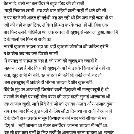
बैठना है. चलो न." बलविंदर ने बहुत जिद की तो राजी
गाड़ी निकाल लायी. अब उसे चार
पहियों वाली गाड़ी में आगे की सी
ट पर बैठने की आदत हो गईथी. वह
डर रही थी कि पता नहीं चला भी पा
एगी की नहीं काइनेटिक, लेकिन हि
म्मत करके चला ही ली. बिंदा एक
बार फिर उसके पीछेबैठा था. एक अ
नजानी खुशबू से महकता हुआ. आज बिं
Sign in
दे के गालों को फिर से राजी का
नारंगी दुपट्टा सहला रहा था. वही दुपट्टा जोफौज की कठिन ट्रेनिं
ग के बीच जब तब उसे पिछले सालों
में नरमाइ से सहलाता रहा है. जो रातों को खुशबू बन ख्वाबों में
महकता रहा हैऔर जिसकी खुशबू के
बारे में उसके सिवा कोई नहीं जा
नता, खुद राजी भी नहीं. वह चा
हता भी नहीं कि कोई जाने. वह तो
बस इसखुशबू में अकेले ही भीगना
चाहता है और कुछ नहीं.
बिंदे के मुंह पर आज वही किशोरों वाली झिझकी सी मासूम खुशी है औ
र राजी के चेहरे पर वही बीस बरस
की उम्र वाली लुनाई औरचमक थी.
एक आजाद खुशी. जाने बिंदे ने रा
जी को उसका अल्हड़ और आजाद कुंवा
रापन एक बार फिर कुछ पलों के लि
ए लौटा दियाथा या राजी ने आज बिं
दे के दोनों हाथ उसके मासूम कि
शोरपन की प्यार भरी सौगात से भर
दिए थे… नहीं जानता था मेजर बल
विंदर. जानना चाहता भी नहीं था.
वह तो बस कुछ पलों के लिए राजी
के आसपास रहना चाहता था. उसके