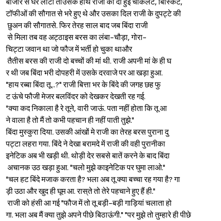
बाजार से घर लौटा तोउसके हाथ रा
जी की दी हुई चॉकलेट, बिस्किट,
टॉफीओं की सौगात से भरे हुए थे
और उसका दिल राजी के दुपट्टे की
छुअन की सौगातसे. फिर तेरह साल बाद जब बिंदा राजी
से मिला तब वह अट्ठाइस बरस का
लंबा-चौड़ा, गोरा-
चिट्टा जवान था जो फौज में भर्ती हो चुका थाऔर
तैतीस बरस की राजी दो बच्चों की मां थी. राजी अपनी मां के ही घ
र थी जब बिंदा भरी दोपहरी में उ
सके दरवाजे पर आ खड़ा हुआ.
"हाय रब्बा बिंदा तू...?" राजी
बित्ता भर के बिंदे की जगह छह फु
ट ऊंचे फौजी मेजर बलविंदर को दे
खकर देखती रह गई.
"क्या कद निकाला है रे तूने, वा
री जाऊं. पता नहीं होता कि तू आ
ने वाला है तो मैं तो कभी पहचान
ही नहीं पाती तुझे."
बिंदा मुस्कुरा दिया. उसकी आंखों मे राजी का तेरह बरस पुराना दु
पट्टा लहरा गया. बिंदे ने देखा
बरामदे में राजी की वही पुरानीका
इनेटिक अब भी खड़ी थी. थोड़ी दे
र सबसे बातें करने के बाद बिंदा
अचानक उठ खड़ा हुआ. "चलो मुझे काइनेटिक पर घुमा ला
ओ."
"चल हट बिंदे मजाक करता है? भला अब तू क्या बच्चा रह गया है? गा
ड़ी उठा और खुद ही घूम आ. रास्
ते तो तेरे पहचाने हुए हैं ही."
राजी को हंसी आ गई "फौज में तो
तू बड़ी-बड़ी गाड़ियां चलाता हो
गा. भला अब मैं क्या तुझे अपने
पीछे बिठाऊंगी." "पर मुझे तो तुम्हारे ही पीछे