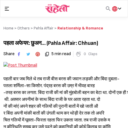
Skip
to
content
हिंदी
English
Home >
Others
>
Pehla Affair
>
Relationship & Romance
मराठी
पहला अफेयर: छुअन… (Pahla Affair: Chhuan)
Share
5 min read
0
Claps
पहली बार जब मिले थे तब राजी बी
स बरस की जवान लड़की और बिंदा दु
बला-
पतला शर्मिला-सा किशोर. पं
द्रह बरस की उम्र में भीवह बारह
-तरह बरस का लगता. बिंदा राजी की मां की मुंहबोली बहन का बेटा था. दोनों एक ही
थी. अक्सर अपनीमां के साथ बिं
दा राजी के घर आता रहता था. दो
नों की मांएं अपने शहर की गलियों की पुरानी बातों में खो जाती औ
र बिंदा अपनी मांकी बातों की उं
गली थाम कर थोड़ी देर तक तो अपरि
चित गलियों में घूमता-फिरता रहता फिर उकता जाता. तब राजी उसके म
न कीस्थिति समझ कर उसे पढ़ने को
कहानियों की कोई किताब या कॉमि