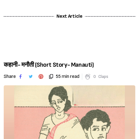
Next Article
कहानी- मनौती (Short Story- Manauti)
Share
55 min read
0
Claps