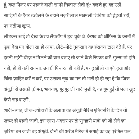
हूं. कल डिनर पर पहनने वाली साड़ी निकाल लेती हूं.” कहते हुए वह उठी.
साड़ियों के हैंगर टटोलने के बहाने नज़रें लाल मखमली डिबिया को ढूंढ़ती रहीं,
पर नतीज़ा शून्य.
लौटकर आई तो देखा केशव लैपटॉप में डूब चुके थे. केशव को ऑफिस के कामों में
डूबा देख मन गीला सा हो आया. छोटे-मोटे नुक़सान वह हंसकर टाल देते हैं, पर
इतनी महंगी चीज़ न मिलने की बात बताए तो जाने कैसे रिएक्ट करें. ग़ुस्सा तो होंगे
नहीं, हो ही नहीं सकता. उनकी फ़ितरत ही नहीं है, पर दुखी हो जाएंगे. दुख और
चिंता ज़ाहिर करें न करें, पर उसका ख़ुद का मन तो भारी हो ही रहा है कि जिस
अंगूठी से उसकी क़ीमत, भावनाएं, गुदगुदाती यादें जुडी हैं, वह गुम हुई तो भला ख़ुद
कैसे सह पाएगी.
शादी-ब्याह, तीज-त्योहारों के अलावा वह अंगूठी मैरिज एनिवर्सरी के दिन तो
ज़रूर ही पहनी जाती. इस ख़ास अवसर पर तो सुनहरी यादों को जी लेने का
ज़रिया बन जाती वह अंगूठी. दोनों की अरेंज मैरिज में सगाई का वह प्रेमिल पल;