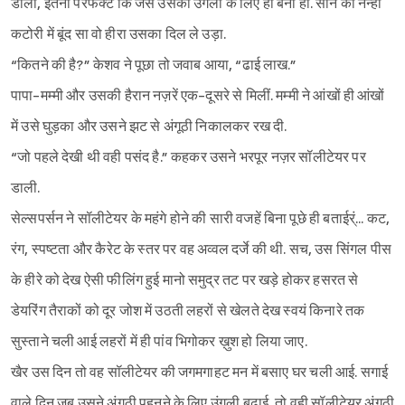
डाली, इतनी परफेक्ट कि जैसे उसकी उंगली के लिए ही बनी हो. सोने की नन्हीं
कटोरी में बूंद सा वो हीरा उसका दिल ले उड़ा.
“कितने की है?” केशव ने पूछा तो जवाब आया, “ढाई लाख.”
पापा-मम्मी और उसकी हैरान नज़रें एक-दूसरे से मिलीं. मम्मी ने आंखों ही आंखों
Sign in
में उसे घुड़का और उसने झट से अंगूठी निकालकर रख दी.
“जो पहले देखी थी वही पसंद है.” कहकर उसने भरपूर नज़र सॉलीटेयर पर
डाली.
सेल्सपर्सन ने सॉलीटेयर के महंगे होने की सारी वजहें बिना पूछे ही बताईर्ं... कट,
रंग, स्पष्टता और कैरेट के स्तर पर वह अव्वल दर्जे की थी. सच, उस सिंगल पीस
के हीरे को देख ऐसी फीलिंग हुई मानो समुद्र तट पर खड़े होकर हसरत से
डेयरिंग तैराकों को दूर जोश में उठती लहरों से खेलते देख स्वयं किनारे तक
सुस्ताने चली आई लहरों में ही पांव भिगोकर ख़ुश हो लिया जाए.
खैर उस दिन तो वह सॉलीटेयर की जगमगाहट मन में बसाए घर चली आई. सगाई
वाले दिन जब उसने अंगूठी पहनने के लिए उंगली बढ़ाई, तो वही सॉलीटेयर अंगूठी