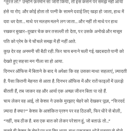
“तुरंत लो.” उन्होंने फ़रमान सा जारी किया, तो इस कंसर्न पर समझ नहीं आया
हंसे या रोए. और कोई होता तो पत्नी के सामने दवाई लिए खड़ा हो जाता, हाथ में
दवा धर देता... माथे पर मलहम मलने लग जाता... और नहीं तो माथे पर हाथ
रखकर बुखार-वुखार चेक कर तसल्ली तो देता, पर उसके अनोखे और मासूम
पति को प्रेम के ये चोंचले समझ में ही नहीं आते.
कुछ देर वह अनमनी सी बैठी रही. फिर चाय बनाने चली गई. खदबदाते पानी को
देखते हुए सहसा मन गीला सा हो आया.
दिनभर ऑफिस में बिताने के बाद ये अपेक्षा कि वह उसका माथा सहलाएं, ज़्यादती
है. पैसा कितनी मेहनत से आता है. दिनभर ऑफिस में और रातें फाइलों में उलझे
बीतती हैं, तब जाकर वह और आर्या एक अच्छा जीवन बिता पा रहे हैं.
चाय लेकर वह आई, तो केशव ने उसके मुरझाए चेहरे को देखकर पूछा, “सिरदर्द
ज़्यादा है क्या?” केशव के आशंकित प्रश्न पर वह ठिठकी, फिर धीरे से बोली,
“नहीं, सब ठीक है. बस एक बात को लेकर परेशान हूं, जो बताऊं तो...”