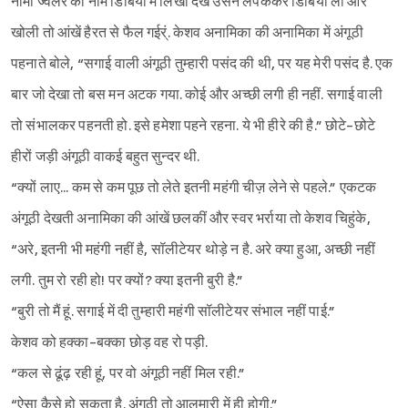
नामी ज्वेलर का नाम डिबिया में लिखा देख उसने लपककर डिबिया ली और
खोली तो आंखें हैरत से फैल गईर्ं. केशव अनामिका की अनामिका में अंगूठी
पहनाते बोले, “सगाई वाली अंगूठी तुम्हारी पसंद की थी, पर यह मेरी पसंद है. एक
बार जो देखा तो बस मन अटक गया. कोई और अच्छी लगी ही नहीं. सगाई वाली
तो संभालकर पहनती हो. इसे हमेशा पहने रहना. ये भी हीरे की है.” छोटे-छोटे
हीरों जड़ी अंगूठी वाकई बहुत सुन्दर थी.
“क्यों लाए... कम से कम पूछ तो लेते इतनी महंगी चीज़ लेने से पहले.” एकटक
अंगूठी देखती अनामिका की आंखें छलकीं और स्वर भर्राया तो केशव चिहुंके,
“अरे, इतनी भी महंगी नहीं है, सॉलीटेयर थोड़े न है. अरे क्या हुआ, अच्छी नहीं
लगी. तुम रो रही हो! पर क्यों? क्या इतनी बुरी है.”
“बुरी तो मैं हूं. सगाई में दी तुम्हारी महंगी सॉलीटेयर संभाल नहीं पाई.”
केशव को हक्का-बक्का छोड़ वह रो पड़ी.
“कल से ढूंढ़ रही हूं, पर वो अंगूठी नहीं मिल रही.”
“ऐसा कैसे हो सकता है. अंगूठी तो आलमारी में ही होगी.”