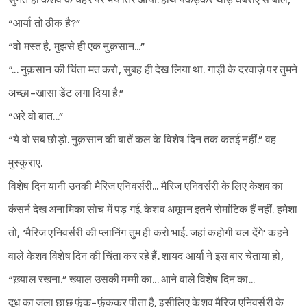
सुनते ही केशव के चेहरे पर भय तिर आया. हाथ पकड़कर थोड़े घबराए से बोले,
“आर्या तो ठीक है?”
“वो मस्त है, मुझसे ही एक नुक़सान...”
“... नुक़सान की चिंता मत करो, सुबह ही देख लिया था. गाड़ी के दरवाज़े पर तुमने
अच्छा-खासा डेंट लगा दिया है.”
“अरे वो बात...”
“ये वो सब छोड़ो. नुक़सान की बातें कल के विशेष दिन तक कतई नहीं.” वह
मुस्कुराए.
विशेष दिन यानी उनकी मैरिज एनिवर्सरी... मैरिज एनिवर्सरी के लिए केशव का
कंसर्न देख अनामिका सोच में पड़ गई. केशव अमूमन इतने रोमांटिक हैं नहीं. हमेशा
तो, ‘मैरिज एनिवर्सरी की प्लानिंग तुम ही करो भाई. जहां कहोगी चल देंगे’ कहने
वाले केशव विशेष दिन की चिंता कर रहे हैं. शायद आर्या ने इस बार चेताया हो,
“ख़्याल रखना.” ख्याल उसकी मम्मी का... आने वाले विशेष दिन का...
दूध का जला छाछ फूंक-फूंककर पीता है, इसीलिए केशव मैरिज एनिवर्सरी के