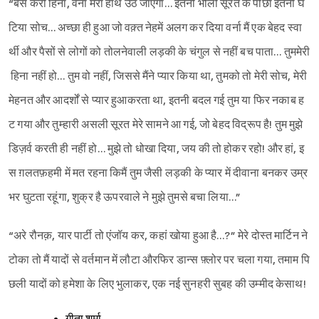
“बस करो हिना, वर्ना मेरा हाथ उठ जाएगा… इतनी भोली सूरत के पीछा इतनी घ
टिया सोच… अच्छा ही हुआ जो वक़्त नेहमें अलग कर दिया वर्ना मैं एक बेहद स्वा
र्थी और पैसों से लोगों को तोलनेवाली लड़की के चंगुल से नहीं बच पाता… तुममेरी
हिना नहीं हो… तुम वो नहीं, जिससे मैंने प्यार किया था, तुमको तो मेरी सोच, मेरी
मेहनत और आदर्शों से प्यार हुआकरता था, इतनी बदल गई तुम या फिर नकाब ह
ट गया और तुम्हारी असली सूरत मेरे सामने आ गई, जो बेहद विद्रूप है! तुम मुझे
डिज़र्व करती ही नहीं हो… मुझे तो धोखा दिया, जय की तो होकर रहो! और हां, इ
स ग़लतफ़हमी में मत रहना किमैं तुम जैसी लड़की के प्यार में दीवाना बनकर उम्र
भर घुटता रहूंगा, शुक्र है ऊपरवाले ने मुझे तुमसे बचा लिया…”
“अरे रौनक़, यार पार्टी तो एंजॉय कर, कहां खोया हुआ है…?” मेरे दोस्त मार्टिन ने
टोका तो मैं यादों से वर्तमान में लौटा औरफिर डान्स फ़्लोर पर चला गया, तमाम पि
छली यादों को हमेशा के लिए भुलाकर, एक नई सुनहरी सुबह की उम्मीद केसाथ!