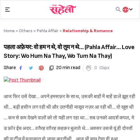
Skip
to
content
हिंदी
English
Home >
Others
>
Pehla Affair
>
Relationship & Romance
मराठी
पहला अफ़ेयर: वो हम न थे, वो तुम न थे… (Pahla Affair… Love
Story: Wo Hum Na Thay, Wo Tum Na Thay)
Share
20 min read
0
Claps
आज फिर उसे देखा… अपने हमसफ़र के साथ, उसकी बाहों में बाहें डाले झूम रही
थी… बड़ी हसीन लग रही थी और उतनीही मासूम नज़र आ रही थी… वो खुश थी
… कम से कम देखने वालों को तो यही लग रहा था… सब उनको आदर्श कपल, मे
ड फ़ॉर ईच अदर… वग़ैरह वग़ैरह कहकर बुलाते थे… अक्सर उससे यूं ही दोस्तों
की पार्टीज़ में मुलाक़ात हो जाया करतीथी… आज भी कुछ ऐसा ही हुआ.