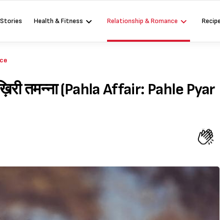
 Stories
Health & Fitness
Relationship & Romance
Recip
nce
ख़िरी तमन्ना (Pahla Affair: Pahle Pyar