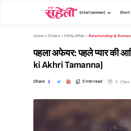
Skip
to
Entertainment
Short
content
Home >
Others
>
Pehla Affair
>
Relationship & Roma
पहला अफेयर: पहले प्यार की आ
ki Akhri Tamanna)
Share
5 min read
0
Claps