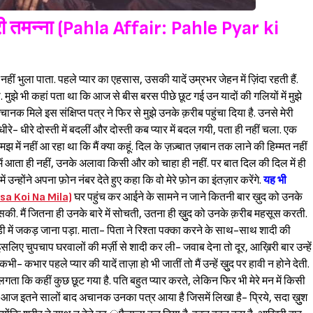
Sign in
ी तमन्ना (Pahla Affair: Pahle Pyar ki
हीं भुला पाता. पहले प्यार का एहसास, उसकी यादें उम्रभर जेहन में ज़िंदा रहती हैं.
झे भी कहां पता था कि आज से बीस बरस पीछे छूट गई उन यादों की गलियों में मुझे
नक मिले इस संक्षिप्त पत्र ने फिर से मुझे उनके क़रीब पहुंचा दिया है. उनसे मेरी
धीरे- धीरे दोस्ती में बदलीं और दोस्ती कब प्यार में बदल गयी, पता ही नहीं चला. एक
 में नहीं आ रहा था कि मैं क्या कहूं. दिल के ज़ज़्बात ज़बान तक लाने की हिम्मत नहीं
ं आता ही नहीं, उनके अलावा किसी और को चाहा ही नहीं. पर बात दिल की दिल में ही
में उन्होंने अपना फ़ोन नंबर देते हुए कहा कि वो मेरे फ़ोन का इंतज़ार करेंगे.
यह भी
msa Koi Na Mila)
घर पहुंच कर आईने के सामने न जाने कितनी बार ख़ुद को उनके
ी. मैं जितना ही उनके बारे में सोचती, उतना ही ख़ुुद को उनके क़रीब महसूस करती.
 बेड़ी में जकड़ जाना पड़ा. माता- पिता ने रिश्ता पक्का करने के साथ-साथ शादी की
सलिए चुपचाप घरवालों की मर्ज़ी से शादी कर ली- जवाब देना तो दूर, आख़िरी बार उन्हें
- कभार पहले प्यार की यादें ताज़ा हो भी जातीं तो मैं उन्हें ख़ुुद पर हावी न होने देती.
ता कि कहीं कुछ छूट गया है. पति बहुत प्यार करते, लेकिन फिर भी मेरे मन में किसी
ज इतने सालों बाद अचानक उनका पत्र आया है जिसमें लिखा है- प्रिये, सदा ख़ुुश