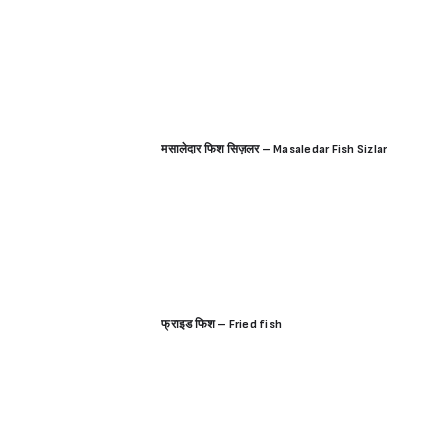
मसालेदार फिश सिज़लर – Masaledar Fish Sizlar
फ्राइड फिश – Fried fish