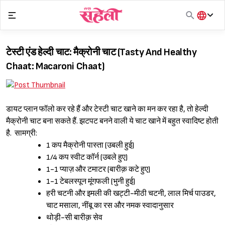
Skip
to
content
हिंदी
English
टेस्टी एंड हेल्दी चाट: मैक्रोनी चाट (Tasty And Healthy
मराठी
Chaat: Macaroni Chaat)
डायट प्लान फॉलो कर रहे हैं और टेस्टी चाट खाने का मन कर रहा है, तो हेल्दी
मैक्रोनी चाट बना सकते हैं. झटपट बनने वाली ये चाट खाने में बहुत स्वादिष्ट होती
है.
सामग्री:
1 कप मैक्रोनी पास्ता (उबली हुई)
1/4 कप स्वीट कॉर्न (उबले हुए)
1-1 प्याज़ और टमाटर (बारीक़ कटे हुए)
1-1 टेबलस्पून मूंगफली (भुनी हुई)
हरी चटनी और इमली की खट्टी-मीठी चटनी, लाल मिर्च पाउडर,
चाट मसाला, नींबू का रस और नमक स्वादानुसार
थोड़ी-सी बारीक़ सेव