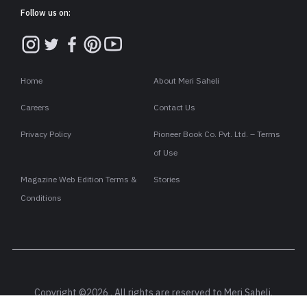
Follow us on:
Home
About Meri Saheli
Careers
Contact Us
Privacy Policy
Pioneer Book Co. Pvt. Ltd. – Terms
of Use
Magazine Web Edition Terms &
Stories
Conditions
Copyright ©2026 . All rights are reserved to Meri Saheli.