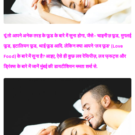
यूं तो आपने अनेक तरह के फूड के बारे में सुना होगा, जैसे- चाइनीज़ फूड, मुगलई
फूड, इटालियन फूड, थाई फूड आदि. लेकिन क्या आपने ‘लव फूड’ (Love
Food) के बारे में सुना है? आइए, ऐसे ही कुछ लव रेसिपीज़, लव फ्रूट्स और
ड्रिंक्स के बारे में जानें मुंबई की डायटीशियन ममता शर्मा से.