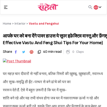
Skip
to
content
हिंदी
English
Home >
Interior
>
Vastu and Fengshui
मराठी
आपके घर को बना देंगे पावर हाउस ये सुपर इफ़ेक्टिव वास्तु और फ़ेंग
Effective Vastu And Feng Shui Tips For Your Home)
Share
40 min read
0
Claps
घर महज़ चार दीवारों से नहीं बनता, बल्कि रिश्तों की ख़ुशबू, ख़ुशहाली, स्वास्थ्य
और सुख-समृद्धि ही ईंट-पत्थर से बने ढांचे को घर का
स्वरूप देते हैं. ऐसे में बहुत ज़रूरी है कि घर में सुख-
शांति बने रहे और यह तभी संभव होगा जब घर में नकारात्मक ऊर्जा न रहे और
सकारात्मक ऊर्जा बनी रहे. इसके लिए आप वास्तु और फ़ेंगशुई के कुछ बेहद आ