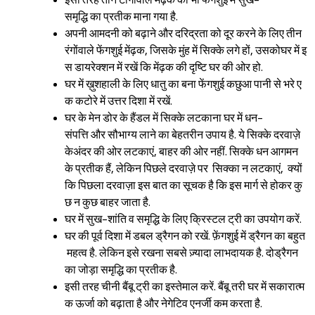
इसी तरह तीन टांगोंवाले मेंढ़क को भी फेंगशुई में सुख-
समृद्धि का प्रतीक माना गया है.
अपनी आमदनी को बढ़ाने और दरिद्रता को दूर करने के लिए तीन
रंगोंवाले फेंगशुई मेंढ़क, जिसके मुंह में सिक्के लगे हों, उसकोघर में इ
स डायरेक्शन में रखें कि मेंढ़क की दृष्टि घर की ओर हो.
घर में ख़ुशहाली के लिए धातु का बना फेंगशुई कछुआ पानी से भरे ए
क कटोरे में उत्तर दिशा में रखें.
घर के मेन डोर के हैंडल में सिक्के लटकाना घर में धन-
संपत्ति और सौभाग्य लाने का बेहतरीन उपाय है. ये सिक्के दरवाज़े
केअंदर की ओर लटकाएं, बाहर की ओर नहीं. सिक्के धन आगमन
के प्रतीक हैं, लेकिन पिछले दरवाज़े पर सिक्का न लटकाएं, क्यों
कि पिछला दरवाज़ा इस बात का सूचक है कि इस मार्ग से होकर कु
छ न कुछ बाहर जाता है.
घर में सुख-शांति व समृद्धि के लिए क्रिस्टल ट्री का उपयोग करें.
घर की पूर्व दिशा में डबल ड्रैगन को रखें. फ़ेंगशुई में ड्रैगन का बहुत
महत्व है. लेकिन इसे रखना सबसे ज़्यादा लाभदायक है. दोड्रैगन
का जोड़ा समृद्धि का प्रतीक है.
इसी तरह चीनी बैंबू ट्री का इस्तेमाल करें. बैंबू तरी घर में सकारात्म
क ऊर्जा को बढ़ाता है और नेगेटिव एनर्जी कम करता है.