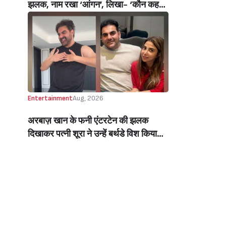
झलक, नाम रखा ‘आंगन’, लिखा- ‘कौन कहता
है सपने पूरे नहीं होते’ (Manisha Rani
Shares Glimpse Of Her Luxurious
New House In Mumbai, Names It
‘Aangan’, Says- ‘Who Says Dreams
Don’t Come True?’)
Entertainment
Aug, 2026
अरबाज़ खान के फनी एंटरटेन की झलक
दिखाकर पत्नी शूरा ने उन्हें बर्थडे विश किया
(Arbaaz Khan’s Wife, Sshura,
Wished Him A Happy Birthday By
Sharing A Glimpse Of His Fun,
Entertaining Side)