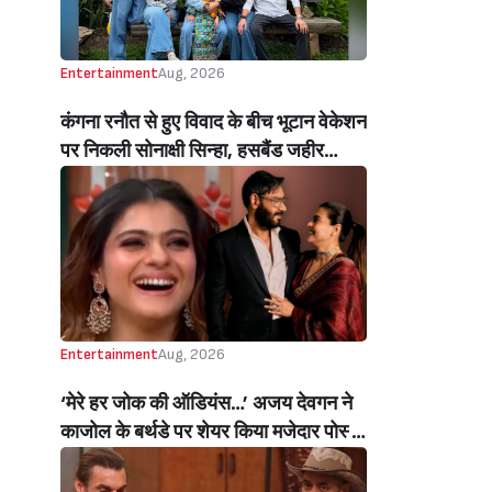
Entertainment
Aug, 2026
कंगना रनौत से हुए विवाद के बीच भूटान वेकेशन
पर निकली सोनाक्षी सिन्हा, हसबैंड जहीर
इकबाल और इन लॉज संग क्वालिटी टाइम स्पेंड
करती हुई नज़र आईं एक्ट्रेस, वायरल हुईं
तस्वीरें और वीडियोज (Amid Clash With
Kangana Ranaut Sonakshi Sinha
Spends Quality Time With Husband
Zaheer Iqbal & In Laws In Bhutan)
Entertainment
Aug, 2026
‘मेरे हर जोक की ऑडियंस…’ अजय देवगन ने
काजोल के बर्थडे पर शेयर किया मजेदार पोस्ट,
हंसती-ठहाका लगाती काजोल पर लुटाया प्यार
(My Best Joke Has Had The Same