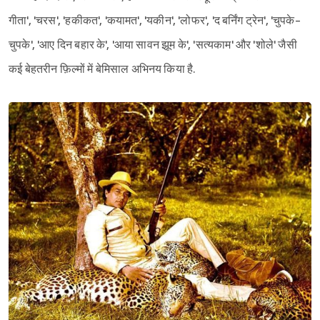
गीता', 'चरस', 'हकीकत', 'कयामत', 'यकीन', 'लोफर', 'द बर्निंग ट्रेन', 'चुपके-
चुपके', 'आए दिन बहार के', 'आया सावन झूम के', 'सत्यकाम' और 'शोले' जैसी
कई बेहतरीन फ़िल्मों में बेमिसाल अभिनय किया है.