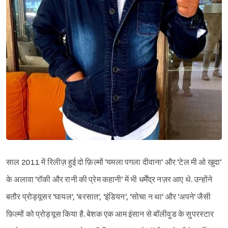
साल 2011 में रिलीज़ हुई दो फ़िल्मों 'यमला पगला दीवाना' और 'टेल मी ओ खुदा'
के अलावा 'रॉकी और रानी की प्रेम कहानी' में भी धर्मेंद्र नज़र आए थे. उन्होंने
बतौर प्रोड्यूसर 'घायल', 'बरसात', 'इंडियन', 'सोचा न था' और 'अपने' जैसी
फ़िल्मों को प्रोड्यूस किया है. बेशक एक आम इंसान से बॉलीवुड के सुपरस्टार