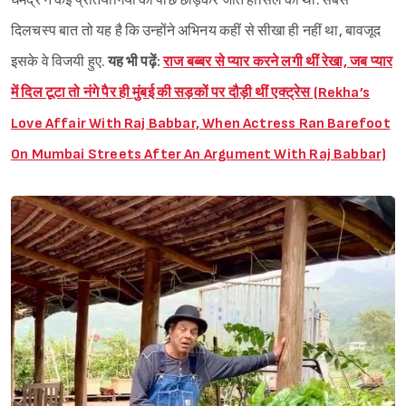
धर्मेंद्र ने कई प्रतियोगियों को पीछे छोड़कर जीत हासिल की थी. सबसे
दिलचस्प बात तो यह है कि उन्होंने अभिनय कहीं से सीखा ही नहीं था, बावजूद
इसके वे विजयी हुए.
यह भी पढ़ें:
राज बब्बर से प्यार करने लगी थीं रेखा, जब प्यार
में दिल टूटा तो नंगे पैर ही मुंबई की सड़कों पर दौड़ी थीं एक्ट्रेस (Rekha’s
Love Affair With Raj Babbar, When Actress Ran Barefoot
On Mumbai Streets After An Argument With Raj Babbar)