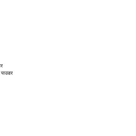
डर
ा पाउडर