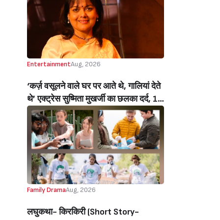
Entertainment
Aug, 2026
‘कर्ज़ वसूलने वाले घर पर आते थे, गालियां देते
थे’ एक्ट्रेस सुष्मिता मुखर्जी का छलका दर्द, 1
करोड़ का कर्ज उतारने के लिए करनी पड़ी थी
C ग्रेड फिल्में, बोलीं- ‘मैंने अपनी आत्मा बेच दी
थी’ (‘I Sold My Soul’ Actress
Sushmita Mukherjee Recalls Doing
C-Grade Films To Pay Loan)
Family Drama
Aug, 2026
लघुकथा- किरकिरी (Short Story-