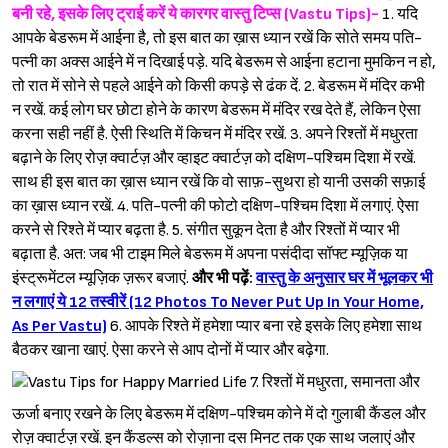
बनी रहे, इसके लिए ट्राई करें ये कारगर वास्तु टिप्स (Vastu Tips)-
1. यदि
आपके बेडरूम में आईना है, तो इस बात का ख़ास ध्यान रखें कि सोते समय पति-
पत्नी का अक्स आईने में न दिखाई पड़े. यदि बेडरूम से आईना हटाना मुमकिन न हो,
तो रात में सोने से पहले आईने को किसी कपड़े से ढंक दें. 2. बेडरूम में मंदिर कभी
न रखें. कई लोग घर छोटा होने के कारण बेडरूम में मंदिर रख देते हैं, लेकिन ऐसा
करना सही नहीं है. ऐसी स्थिति में किचन में मंदिर रखें. 3. अपने रिश्तों में मधुरता
बढ़ाने के लिए रोज़ क्वार्टज़ और व्हाइट क्वार्टज़ को दक्षिण-पश्‍चिम दिशा में रखें.
साथ ही इस बात का ख़ास ध्यान रखें कि वो साफ़-सुथरा हो यानी उसकी सफ़ाई
का ख़ास ध्यान रखें. 4. पति-पत्नी की फोटो दक्षिण-पश्‍चिम दिशा में लगाएं. ऐसा
करने से रिश्ते में प्यार बढ़ता है. 5. संगीत सुकून देता है और रिश्तों में प्यार भी
बढ़ाता है. अत: जब भी टाइम मिले बेडरूम में अपना पसंदीदा सॉफ्ट म्यूज़िक या
इंस्ट्रूमेंटल म्यूज़िक ज़रूर बजाएं.
और भी पढ़ें:
वास्तु के अनुसार घर में भूलकर भी
न लगाएं ये 12 तस्वीरें (12 Photos To Never Put Up In Your Home,
As Per Vastu)
6. आपके रिश्ते में हमेशा प्यार बना रहे इसके लिए हमेशा साथ
बैठकर खाना खाएं. ऐसा करने से आप दोनों में प्यार और बढ़ेगा.
Sign in
7. रिश्तों में मधुरता, समानता और
ऊर्जा बनाए रखने के लिए बेडरूम में दक्षिण-पश्‍चिम कोने में दो गुलाबी कैंडल और
रोज़ क्वार्टज़ रखें. इन कैंडल्स को रोज़ाना दस मिनट तक एक साथ जलाएं और