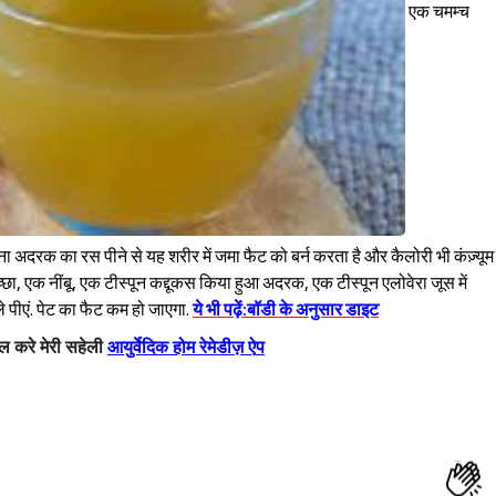
एक चमम्च
दरक का रस पीने से यह शरीर में जमा फैट को बर्न करता है और कैलोरी भी कंज़्यूम
च्छा, एक नींबू, एक टीस्पून कद्दूकस किया हुआ अदरक, एक टीस्पून एलोवेरा जूस में
े पीएं. पेट का फैट कम हो जाएगा.
ये भी पढ़ें:बॉडी के अनुसार डाइट
ॉल
करे
मेरी
सहेली
आयुर्वेदि
क
हो
म
रेमेडी
ज़
ऐ
प