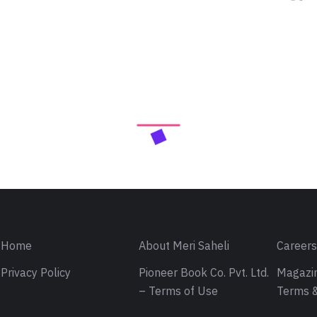
Home
About Meri Saheli
Career
Privacy Policy
Pioneer Book Co. Pvt. Ltd.
Magazin
– Terms of Use
Terms &