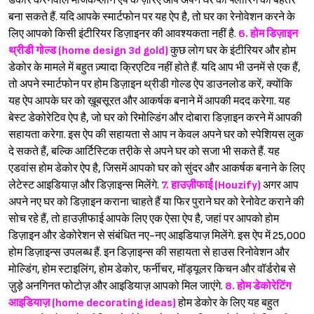
डेकोर करनेवाले मैजिकप्लान ऐप के ज़रिए आप अपने घर की फ्लोरिंग को बेहतर
बना सकते हैं. यदि आपके स्मार्टफोन पर यह ऐप है, तो घर का रेनोवेशन करने के
लिए आपको किसी इंटीरियर डिज़ाइनर की आवश्यकता नहीं है.
6. होम डिज़ाइन
थ्रीडी गोल्ड (home design 3d gold)
कुछ लोग घर के इंटीरियर और होम
डेकोर के मामले में बहुत ज़्यादा क्रिएटिव नहीं होते हैं. यदि आप भी उनमें से एक हैं,
तो अपने स्मार्टफोन पर होम डिज़ाइन थ्रीडी गोल्ड ऐप डाउनलोड करें, क्योंकि
यह ऐप आपके घर को ख़ूबसूरत और आकर्षक बनाने में आपकी मदद करेगा. यह
बेस्ट डेकोरेटिव ऐप है, जो घर को रिमोल्डिंग और दोबारा डिज़ाइन करने में आपकी
सहायता करेगा. इस ऐप की सहायता से आप न केवल अपने घर को स्पेशियस लुक
दे सकते हैं, बल्कि आर्टिस्टिक तरी़के से अपने घर को सजा भी सकते हैं. यह
एडवांस होम डेकोर ऐप है, जिसमें आपको घर को सुंदर और आकर्षक बनाने के लिए
लेटेस्ट आइडियाज़ और डिज़ाइन्स मिलेंगे.
7. हाउज़ीफाई (Houzify)
अगर आप
अपने नए घर को डिज़ाइन कराना चाहते हैं या फिर पुराने घर को रेनोवेट कराने की
सोच रहे हैं, तो हाउज़ीफाई आपके लिए एक ऐसा ऐप है, जहां पर आपको होम
डिज़ाइन और डेकोरेशन से संबंधित नए-नए आइडियाज़ मिलेंगे. इस ऐप में 25,000
होम डिज़ाइन्स उपलब्ध हैं. इन डिज़ाइन्स की सहायता से हाउस रिनोवेशन और
मोल्डिंग, होम स्टाइलिंग, होम डेकोर, फर्नीचर, मॉड्यूलर किचन और वॉर्डरोब से
ज़ुड़े अनगिनत फोटोज़ और आइडियाज़ आपको मिल जाएंगे.
8. होम डेकोरेटिंग
आइडियाज़ (home decorating ideas)
होम डेकोर के लिए यह बहुत