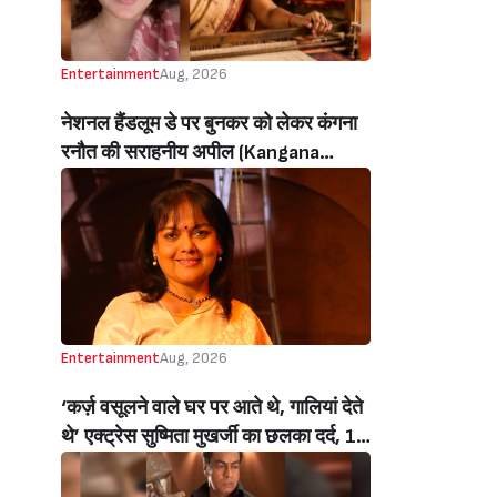
Entertainment
Aug, 2026
नेशनल हैंडलूम डे पर बुनकर को लेकर कंगना
रनौत की सराहनीय अपील (Kangana
Ranaut’s Commendable Appeal
Regarding Weavers On National
Handloom Day)
Entertainment
Aug, 2026
‘कर्ज़ वसूलने वाले घर पर आते थे, गालियां देते
थे’ एक्ट्रेस सुष्मिता मुखर्जी का छलका दर्द, 1
करोड़ का कर्ज उतारने के लिए करनी पड़ी थी
C ग्रेड फिल्में, बोलीं- ‘मैंने अपनी आत्मा बेच दी