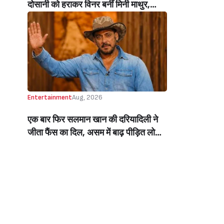
दोसानी को हराकर विनर बनीं मिनी माथुर,
इनाम में मिले 50 लाख रुपये और चमचमाती ही
ट्रॉफी (Mini Mathur Lifts Trophy
Beats Aly Goni And Ruhee Dosani)
Entertainment
Aug, 2026
एक बार फिर सलमान खान की दरियादिली ने
जीता फैंस का दिल, असम में बाढ़ पीड़ित लोगों
की मदद के लिए सलमान ने मिलाया NGO से
हाथ, बेघर लोगों के लिए बनवाएंगे 500 घर
(Salman Khan In Collaboration With
An NGO Will Builds Homes For 500
Flood Affected People In Assam)