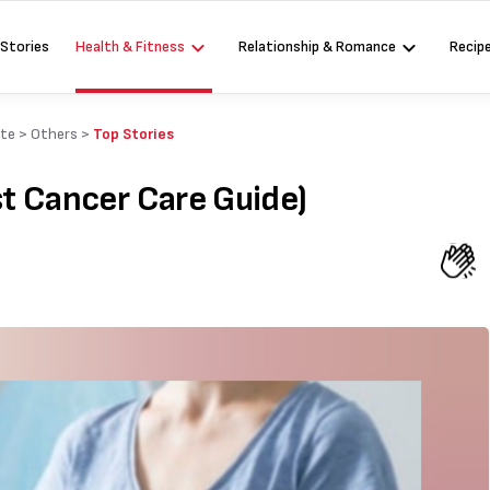
 Stories
Health & Fitness
Relationship & Romance
Recip
ate
>
Others
>
Top Stories
east Cancer Care Guide)