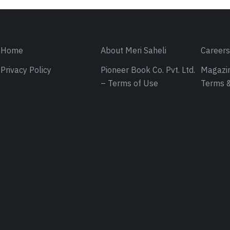
 असाधारण संदेश… (Satire- The
f an ordinary object…)
ब समझ आया कि जूते दोस्ती भी निभाते हैं. कल
 जूते खाए बिना मानेगा नहीं!” तब पता चला कि जूते
ाए भी जाते हैं.