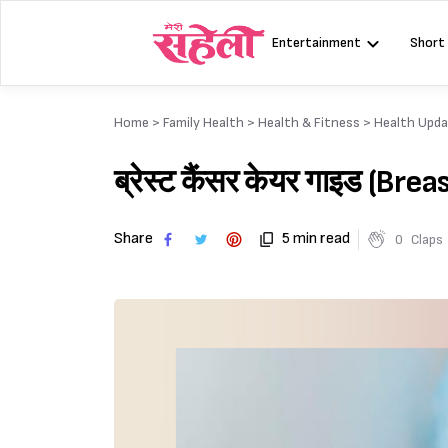
Skip
to
Entertainment
Short
content
Home >
Family Health
>
Health & Fitness
>
Health Upd
ब्रेस्ट कैंसर केयर गाइड (Br
Share
5 min read
0
Claps