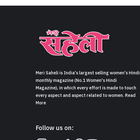
व्यंग्य- एक साधारण वस्तु का
extraordinary message o
Share
5 min read
0
Claps
“वो तो बस जूतों का यार है.” त
चाचाजी बेटे को डांट रहे थे, "तू तो
ख