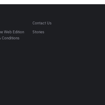
Stay connected
Follow us on
Keep up to date with our latest news and articles.
Latest Posts