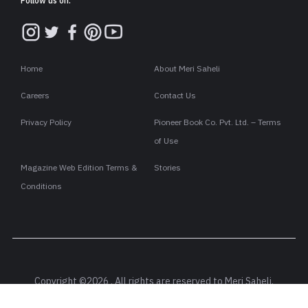
Follow us on:
Home
About Meri Saheli
Careers
Contact Us
Privacy Policy
Pioneer Book Co. Pvt. Ltd. – Terms
of Use
Magazine Web Edition Terms &
Stories
Conditions
Copyright ©2026 . All rights are reserved to Meri Saheli.