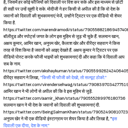
है, जिसमें हर कोई फौजियों को दिवाली पर विश कर सके और इस माध्यम से छोटी
ही सही पर उन्हें ख़ुशी दे सके. मोदीजी ने हर किसी से अपील की है कि वो देश के
जवानों को दिवाली की शुभकामनाएं भेजें, उन्होंने टि्वटर पर एक वीडियो भी शेयर
किया है.
https://twitter.com/narendramodi/status/79055882186945740
बॉलीवुड और स्पोर्ट्स जगत के लोग इस मुहिम से जुड़ भी चुके हैं. सलमान खान,
अक्षय कुमार, आमिर खान, अनुपम खेर, कैलाश खेर और वीरेंद्र सहवाग ने किस
तरह से विश किया है जवानों को आइए देखते हैं. अक्षय कुमार ने टि्वटर पर एक
वीडियो पोस्ट करके फौजी भाइयों को शुभकामनाएं दी और कहा कि ये दिवाली आप
सब के नाम.
https://twitter.com/akshaykumar/status/79055992624240640
वीरेंद्र सहवाग ने लिखा,
''किसी भी फौजी को देखो, तो सल्यूट ठोको.''
https://twitter.com/virendersehwag/status/790839703427751
आमिर खान ने भी लोगों से अपील की कि वे इस मुहिम से जुड़ें.
https://twitter.com/aamir_khan/status/790555289976180736
सलमान खान ने भी देश के जवानों को दिवाली की शुभकामनाएं दी.
https://twitter.com/BeingSalmanKhan/status/7905249081072
अनुपम खेर ने भी एक वीडियो इंस्टाग्राम पर शेयर किया है और लिखा है, ''
इस
दिवाली एक दीया, देश के नाम.''