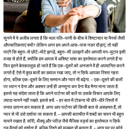
सुनने में ये अजीब लगता है कि भला पति-पत्नी के बीच ये शिष्टाचार या मैनर्स जैसी
औपचारिकताएं क्यों? लेकिन अगर हम अपने आस-पास नज़र दौड़ाएं, तो यही
पाएंगे कि बहुत-से छोटे-मोटे झगड़े, बहुत-सी उलझनें और आपसी मन-मुटाव इसी
वजह से होते हैं, क्योंकि हम आपस में अशिष्ट भाषा का इस्तेमाल करने लगते हैं या
फिर इतने बेतकल्लुफ़ हो जाते हैं कि एक-दूसरें को अनजाने में ही अपमानित करने
लगते हैं. ऐसे में कुछ बातों का ख़्याल रखा जाए, तो न स़िर्फ आपका रिश्ता गहरा
होगा, बल्कि एक-दूसरे के लिए सम्मान और प्यार भी बढ़ेगा. - एक-दूसरे की बातों
पर ध्यान न देना और अक्सर उन्हें ही अनसुना कर देना बैड मैनर माना जाता है.
इससे यह संदेश जाता है कि अपने पार्टनर की बातें या उसके विचार आपके लिए
ज़्यादा मायने नहीं रखते. इससे बचें. - हर बात में टोकना भी धीरे-धीरे रिश्तों में
तनाव उत्पन्न कर सकता है. अगर आप पार्टनर की किसी बात से असहमत हैं, तो
प्यार से भी उसे दर्शाया जा सकता है. - आपसी बातचीत में शब्दों का चयन भी बहुत
मायने रखता है. सॉरी, थैंक्यू और प्लीज़ जैसे मैजिक वर्ड्स का इस्तेमाल न स़िर्फ
गुड मैनर्स को दर्शाता है, बल्कि रिश्ते को मज़बूत भी बनाता है. - अगर घर पर कोई