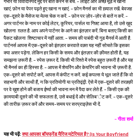
गंभीर या विवादास्पद मुद्दे पर बात करने से बचें. - लाइट और अच्छे मूड में खाना
खाएं. फ़ोन या पेपर पढ़ते हुए खाना न खाएं. - फ़ोन मैनर्स का भी ख़्याल रखें. बेवजह
एक-दूसरे के मैसेज या मेल्स चेक न करें. - फ़ोन पर ज़ोर-ज़ोर से बातें न करें. -
अगर पार्टनर के नाम पर कोई लेटर, कुरियर, पार्सल या गिफ़्ट आया है, तो उसे ख़ुद
खोलना ग़लत है. आप अपने पार्टनर के आने का इंतज़ार करें. बिना बताए किसी का
पैकट खोलना शिष्टाचार में नहीं आता. - समय की पाबंदी भी गुड मैनर्स में आती है.
पार्टनर्स आपस में एक-दूसरे को इंतज़ार करवाते वक़्त यह नहीं सोचते कि इसका
क्या असर पड़ेगा. लेकिन हर किसी के समय और इंतज़ार की क़ीमत होती है, यह
समझना ज़रूरी है. -
स्पेस ज़रूर दें. किसी भी रिश्ते में स्पेस बहुत ज़रूरी है और यह
भी मैनर्स का ही हिस्सा है.
- आपस में शेयरिंग और केयरिंग की भावना भी ज़रूरी है.
एक-दूसरे को सपोर्ट करें, आपस में कंपीट न करें. कई कपल्स ये भूल जाते हैं कि वो
सहभागी और साथी हैं, न कि प्रतियोगी या प्रतिद्वंद्वी. ऐसे में एक-दूसरे की तरक़्क़ी
पर वे ख़ुश होने की बजाय ईर्ष्या की भावना मन में पैदा कर लेते हैं.
-
किसी एक की
क़ामयाबी दूसरे की भी सफलता है, उसे बधाई दें और सेलिब‘ेट करें.
- एक-दूसरे
की तारीफ़ ज़रूर करें और समय-समय पर सरप्राइज़ेस भी दें.
- गीता शर्मा
यह भी पढ़ें:
क्या आपका बॉयफ्रेंड मैरिज मटेरियल है? (Is Your Boyfriend