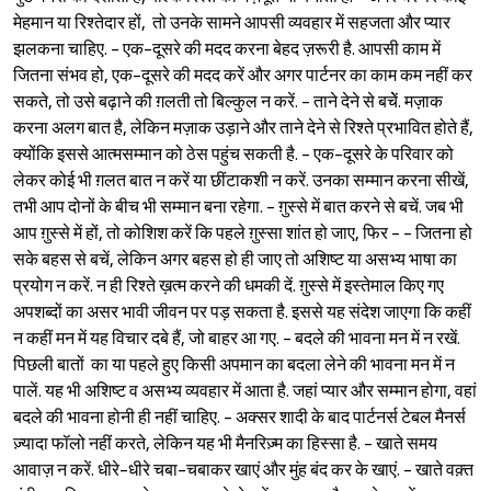
मेहमान या रिश्तेदार हों, तो उनके सामने आपसी व्यवहार में सहजता और प्यार
झलकना चाहिए. - एक-दूसरे की मदद करना बेहद ज़रूरी है. आपसी काम में
जितना संभव हो, एक-दूसरे की मदद करें और अगर पार्टनर का काम कम नहीं कर
सकते, तो उसे बढ़ाने की ग़लती तो बिल्कुल न करें. - ताने देने से बचेें. मज़ाक
करना अलग बात है, लेकिन मज़ाक उड़ाने और ताने देने से रिश्ते प्रभावित होते हैं,
क्योंकि इससे आत्मसम्मान को ठेस पहुंच सकती है. - एक-दूसरे के परिवार को
लेकर कोई भी ग़लत बात न करें या छींटाकशी न करें. उनका सम्मान करना सीखें,
तभी आप दोनों के बीच भी सम्मान बना रहेगा. - ग़ुस्से में बात करने से बचें. जब भी
आप ग़ुस्से में हों, तो कोशिश करें कि पहले ग़ुस्सा शांत हो जाए, फिर - - जितना हो
सके बहस से बचें, लेकिन अगर बहस हो ही जाए तो अशिष्ट या असभ्य भाषा का
Sign in
प्रयोग न करें. न ही रिश्ते ख़त्म करने की धमकी दें. ग़ुस्से में इस्तेमाल किए गए
अपशब्दों का असर भावी जीवन पर पड़ सकता है. इससे यह संदेश जाएगा कि कहीं
न कहीं मन में यह विचार दबे हैं, जो बाहर आ गए. - बदले की भावना मन में न रखें.
पिछली बातों का या पहले हुए किसी अपमान का बदला लेने की भावना मन में न
पालें. यह भी अशिष्ट व असभ्य व्यवहार में आता है. जहां प्यार और सम्मान होगा, वहां
बदले की भावना होनी ही नहीं चाहिए. - अक्सर शादी के बाद पार्टनर्स टेबल मैनर्स
ज़्यादा फॉलो नहीं करते, लेकिन यह भी मैनरिज़्म का हिस्सा है. - खाते समय
आवाज़ न करें. धीरे-धीरे चबा-चबाकर खाएं और मुंह बंद कर के खाएं. - खाते वक़्त