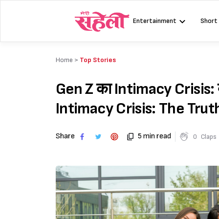
Skip
to
Entertainment
Short
content
Home >
Top Stories
Gen Z का Intimacy Crisis: क्यों 
Intimacy Crisis: The Tru
Share
5 min read
0
Claps