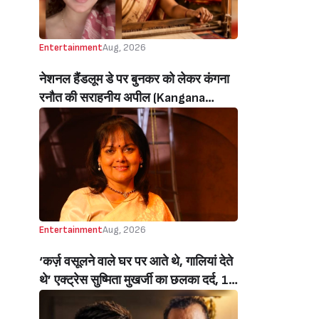
Entertainment
Aug, 2026
नेशनल हैंडलूम डे पर बुनकर को लेकर कंगना
रनौत की सराहनीय अपील (Kangana
Ranaut’s Commendable Appeal
Regarding Weavers On National
Handloom Day)
Entertainment
Aug, 2026
‘कर्ज़ वसूलने वाले घर पर आते थे, गालियां देते
थे’ एक्ट्रेस सुष्मिता मुखर्जी का छलका दर्द, 1
करोड़ का कर्ज उतारने के लिए करनी पड़ी थी
C ग्रेड फिल्में, बोलीं- ‘मैंने अपनी आत्मा बेच दी