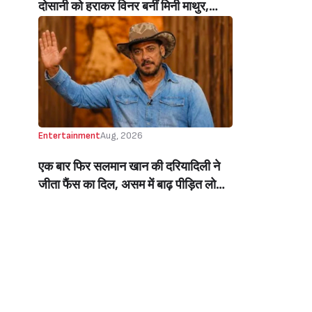
दोसानी को हराकर विनर बनीं मिनी माथुर,
इनाम में मिले 50 लाख रुपये और चमचमाती ही
ट्रॉफी (Mini Mathur Lifts Trophy
Beats Aly Goni And Ruhee Dosani)
Entertainment
Aug, 2026
एक बार फिर सलमान खान की दरियादिली ने
जीता फैंस का दिल, असम में बाढ़ पीड़ित लोगों
की मदद के लिए सलमान ने मिलाया NGO से
हाथ, बेघर लोगों के लिए बनवाएंगे 500 घर
(Salman Khan In Collaboration With
An NGO Will Builds Homes For 500
Flood Affected People In Assam)