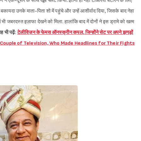
 ने एक-दूसरे के साथ खूब फ्लर्ट किया. इतना ही नहीं टीआरपी बटोरने के लिए
ं बकायदा उनके माता-पिता शो में पहुंचे और उन्हें आशीर्वाद दिया, जिसके बाद नेहा
भी जबरदस्त इज़ाफा देखने को मिला. हालांकि बाद में दोनों ने इस ड्रामे को खत्म
ह भी पढ़ें:
टेलीविज़न के फेमस ऑनस्क्रीन कपल, जिन्होंने सेट पर अपने झगड़ों
reen Couple of Television, Who Made Headlines for Their Fights
Sign in