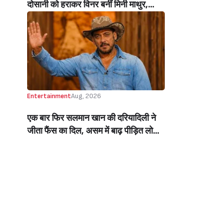
दोसानी को हराकर विनर बनीं मिनी माथुर,
इनाम में मिले 50 लाख रुपये और चमचमाती ही
ट्रॉफी (Mini Mathur Lifts Trophy
Beats Aly Goni And Ruhee Dosani)
Entertainment
Aug, 2026
एक बार फिर सलमान खान की दरियादिली ने
जीता फैंस का दिल, असम में बाढ़ पीड़ित लोगों
की मदद के लिए सलमान ने मिलाया NGO से
हाथ, बेघर लोगों के लिए बनवाएंगे 500 घर
(Salman Khan In Collaboration With
An NGO Will Builds Homes For 500
Flood Affected People In Assam)