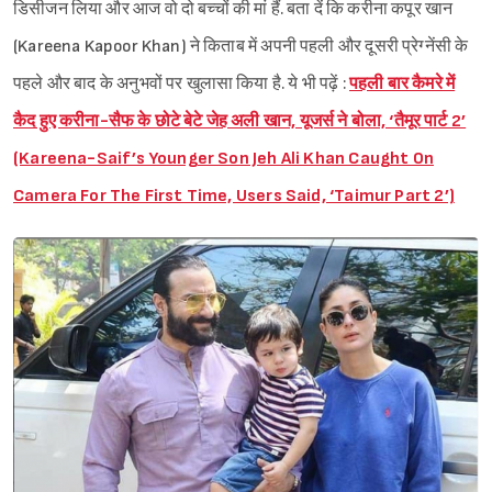
डिसीजन लिया और आज वो दो बच्चों की मां हैं. बता दें कि करीना कपूर खान
(Kareena Kapoor Khan) ने किताब में अपनी पहली और दूसरी प्रेग्नेंसी के
पहले और बाद के अनुभवों पर खुलासा किया है. ये भी पढ़ें :
पहली बार कैमरे में
कैद हुए करीना-सैफ के छोटे बेटे जेह अली खान, यूजर्स ने बोला, ‘तैमूर पार्ट 2’
(Kareena-Saif’s Younger Son Jeh Ali Khan Caught On
Camera For The First Time, Users Said, ‘Taimur Part 2’)