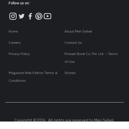
Follow us on:
Home
About Meri Saheli
Careers
Contact Us
Privacy Policy
Pioneer Book Co. Pvt. Ltd. – Terms
of Use
Magazine Web Edition Terms &
Stories
Conditions
Copyright ©2026 . All rights are reserved to Meri Saheli.