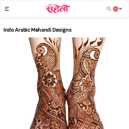
Skip
to
content
हिंदी
English
Indo Arabic Mehandi Designs
मराठी