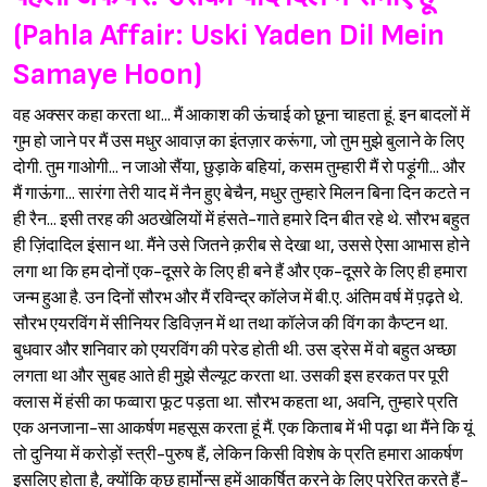
(Pahla Affair: Uski Yaden Dil Mein
Samaye Hoon)
वह अक्सर कहा करता था... मैं आकाश की ऊंचाई को छूना चाहता हूं. इन बादलों में
गुम हो जाने पर मैं उस मधुर आवाज़ का इंतज़ार करूंगा, जो तुम मुझे बुलाने के लिए
दोगी. तुम गाओगी... न जाओ सैंया, छुड़ाके बहियां, कसम तुम्हारी मैं रो पड़ूंगी... और
मैं गाऊंगा... सारंगा तेरी याद में नैन हुए बेचैन, मधुर तुम्हारे मिलन बिना दिन कटते न
ही रैन... इसी तरह की अठखेलियों में हंसते-गाते हमारे दिन बीत रहे थे. सौरभ बहुत
ही ज़िंदादिल इंसान था. मैंने उसे जितने क़रीब से देखा था, उससे ऐसा आभास होने
लगा था कि हम दोनों एक-दूसरे के लिए ही बने हैं और एक-दूसरे के लिए ही हमारा
जन्म हुआ है. उन दिनों सौरभ और मैं रविन्द्र कॉलेज में बी.ए. अंतिम वर्ष में प़ढ़ते थे.
सौरभ एयरविंग में सीनियर डिविज़न में था तथा कॉलेज की विंग का कैप्टन था.
बुधवार और शनिवार को एयरविंग की परेड होती थी. उस ड्रेस में वो बहुत अच्छा
Sign in
लगता था और सुबह आते ही मुझे सैल्यूट करता था. उसकी इस हरकत पर पूरी
क्लास में हंसी का फव्वारा फूट पड़ता था. सौरभ कहता था, अवनि, तुम्हारे प्रति
एक अनजाना-सा आकर्षण महसूस करता हूं मैं. एक किताब में भी पढ़ा था मैंने कि यूं
तो दुनिया में करोड़ों स्त्री-पुरुष हैं, लेकिन किसी विशेष के प्रति हमारा आकर्षण
इसलिए होता है, क्योंकि कुछ हार्मोन्स हमें आकर्षित करने के लिए प्रेरित करते हैं-