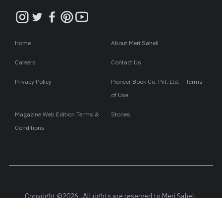
Home
About Meri Saheli
Careers
Contact Us
Privacy Policy
Pioneer Book Co. Pvt. Ltd. – Terms
of Use
Magazine Web Edition Terms &
Stories
Conditions
Copyright ©2026 . All rights are reserved to Meri Saheli.