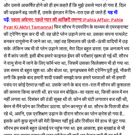
और उससे आकर्षित होने को ही हम कहते हैं कि मुझे उससे प्यार हो गया है. दिल
की धड़कनें बढ़ जाती हैं, उसके इंतज़ार में दिन-रात एक हो जाते हैं.
यह भी
पढ़ें:
पहला अफेयर: पहले प्यार की आख़िरी तमन्ना (Pahla Affair: Pahle
Pyar Ki Akhri Tamanna)
फिर सौरभ ने एयरविंग के माध्यम से एयरक्राफ्ट
की ट्रेनिंग शुरू कर दी थी. वह छोटे प्लेन उड़ाने लगा था. उसका सपना पायलेट
बनकर वायुसेना में जाने का था, जहां वह हिमालय की ऊंची-ऊंची वादियों में उड़
सके. लेकिन जब भी वो प्लेन उड़ाने जाता, मेरा दिल बहुत डरता. एक अनजाने भय
से मैं कांप जाती. इसी बीच हमारे फाइनल ईयर की परीक्षाएं ख़त्म हो गई थीं. सौरभ
ने वायु सेना में जाने के लिए फॉर्म भरा था, जिसमें उसका सिलेक्शन भी हो गया था.
उस समय वो बहुत ख़ुश था. और बोला था, ङ्गङ्घबस मेरी ट्रेनिंग पूरी हुई, नौकरी
लगी कि इसके बाद हमारी शादी पक्की समझो.फफ हमारे घरवालों को भी हमारी
पसंद पर कोई ऐतराज़ नहीं था. उसके जाने के बाद रात-रात मैं सौरभ की कुशलता
की कामना किया करती थी. हर पल मन बोझिल-सा रहता था, किसी काम में मन
नहीं लगता था. दिसंबर की ठंडी सुबह थी वो. फ़ोन की घंटी लगातार बज रही थी,
बेमन से मैंने फ़ोन का रिसीवर उठाया. फ़ोन कानपुर से था. सौरभ के पिताजी बोल
रहे थे, अवनि, एक प्रशिक्षण उड़ान के दौरान सौरभ का प्लेन क्रेश हो गया है...
इसके आगे कुछ सुुनने की मेरी हिम्मत नहीं हुई और रिसीवर मेरे हाथ से छूट गया.
सौरभ हम सबसे बहुत ऊंचाई पर पहुंच गया था. इस आकाश, इस ब्रह्मांड से भी