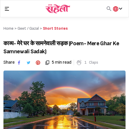
Skip
to
content
हिंदी
English
Home >
Geet / Gazal
>
Short Stories
मराठी
काव्य- मेरे घर के सामनेवाली सड़क (Poem- Mere Ghar Ke
Samnewali Sadak)
Share
5 min read
1
Claps