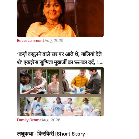
Entertainment
Aug, 2026
‘कर्ज़ वसूलने वाले घर पर आते थे, गालियां देते
थे’ एक्ट्रेस सुष्मिता मुखर्जी का छलका दर्द, 1
करोड़ का कर्ज उतारने के लिए करनी पड़ी थी
C ग्रेड फिल्में, बोलीं- ‘मैंने अपनी आत्मा बेच दी
थी’ (‘I Sold My Soul’ Actress
Sushmita Mukherjee Recalls Doing
C-Grade Films To Pay Loan)
Family Drama
Aug, 2026
लघुकथा- किरकिरी (Short Story-