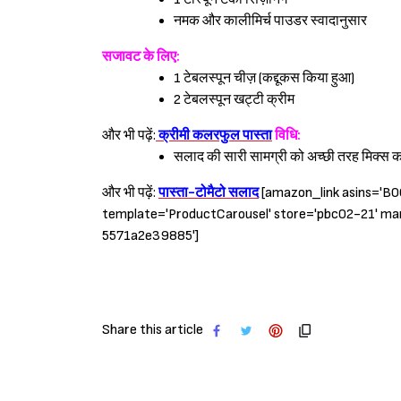
नमक और कालीमिर्च पाउडर स्वादानुसार
सजावट के लिए:
1 टेबलस्पून चीज़ (कद्दूकस किया हुआ)
2 टेबलस्पून खट्टी क्रीम
और भी पढ़ें:
क्रीमी कलरफुल पास्ता
विधि:
सलाद की सारी सामग्री को अच्छी तरह मिक्स कर 
और भी पढ़ें:
पास्ता-टोमैटो सलाद
[amazon_link asins='
template='ProductCarousel' store='pbc02-21' m
5571a2e39885']
Share this article