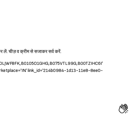
लें. चीज़ व क्रीम से सजाकर सर्व करें.
B00LJWF8FK,B0105O1GHG,B075VTL99G,B00TZIHC6I'
arketplace='IN' link_id='214b0984-1d13-11e8-8ee0-