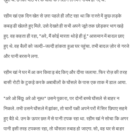
ख़ुश थे. उनकी पीठ पर के घावों के निशान लगभग गायब हो गए थे.
रहीम खां एक दिन खेत से ज़रा पहले ही लौट रहा था कि रास्ते में कुछ लड़के
कबड्डी खेलते हुए मिले. उसे देखते ही सभी अपने जूते तक छोड़कर भाग खड़े
हुए. वह कहता ही रहा, "अरे, मैं कोई मारता थोड़े ही हूं." आसमान में बादल छाए
हुए थे. वह बैलों को जल्दी-जल्दी हांकता हुआ घर पहुंचा. तभी बादल ज़ोर से गरजे
और पानी बरसने लगा.
रहीम खां ने घर में आ कर किवाड़ बंद किए और दीया जलाया. फिर रोज़ की तरह
बासी रोटी के टुकड़े करके अबाबीलों के घोंसले के पास एक ताक में डाल आया.
"अरे ओ बिंदू! अरे ओ नूरू!" उसने पुकारा, पर दोनों बच्चे घोंसले से बाहर न
निकले. तभी उसने घोंसले में झांका, तो चारों पक्षी अपने परों में सिर छिपाए सहमे
हुए बैठे थे. उन के ऊपर छत में से पानी टपक रहा था. रहीम खां ने सोचा कि अगर
पानी इसी तरह टपकता रहा, तो घोंसला तबाह हो जाएगा. सो, वह घर से बाहर