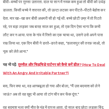
बीवी-बच्चों पर ग़ुस्सा उतारता. दाल या साग में नमक कम हुआ तो बीवी को उधेड़
डालता. किसी बच्चे ने शरारत की, तो उल्टा लटका कर पीटते-पीटते बेहोश कर
देता. मार खा-खा कर बीवी अधमरी सी हो गई थी. बच्चे छोटी उम्र में तो पिटते
रहे, पर बड़ा लड़का जब बारह साल का हुआ, तो एक दिन ऐसा भागा कि कभी
लौट कर न आया. पास के गांव में रिश्ते का एक चाचा था, उसने उसे अपने पास
रख लिया था. एक दिन बीवी ने डरते-डरते कहा, "हलासपुर की तरफ़ जाओ, तो
नूरू को लेते आना."
यह भी पढ़ें:
ग़ुस्सैल और चिड़चिड़े पार्टनर को कैसे करें डील? (How To Deal
With An Angry And Irritable Partner?)
बस, फिर क्या था, वह आगबबूला हो गया और बोला, "मैं उस बदमाश को लेने
जाऊं? अब तो वह ख़ुद भी आया तो टांग चीर कर फेंक दूंगा."
वह बदमाश भला क्यों मौत के मुंह में वापस आता. दो साल बाद छोटा लड़का बिंदू