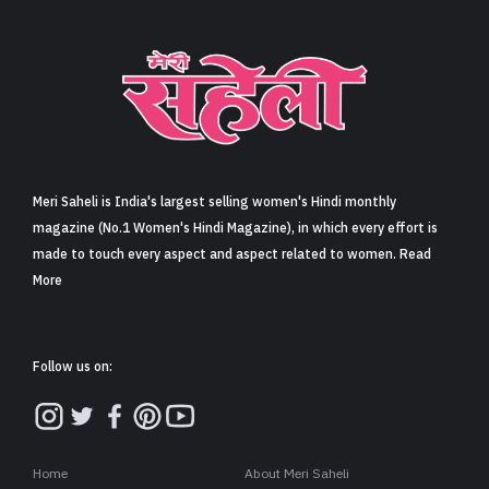
लघुकथा- किरकिरी (Short Story- Kirkiri)
Share
5 min read
7
Claps
कुछ महीनों बाद मॉनसून आया. इस बार वही
मोहल्ले पानी में नहीं डूबे. हैंड-पंपों का जल-
स्तर ऊपर आया. पार्क हरे थे, गलियां सूखी थीं.
स्थानीय अख़बार ने शीर्षक छापा- जहां
सरकार नहीं पहुंची, वहां छात्रों ने व्यवस्था को
पहुंचा दिया!
विश्वविद्यालय में
जल दिवस
पर आयोजित राष्ट्रीय संगोष्ठी से लौटते हुए राहुल