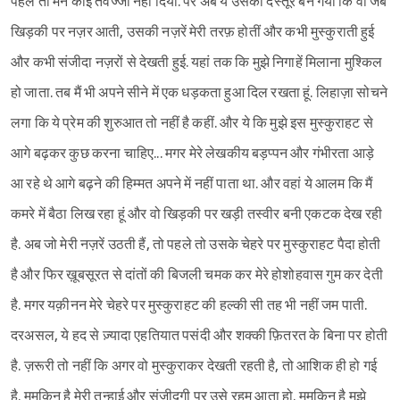
पहले तो मैंने कोई तवज्जो नहीं दिया. पर अब ये उसका दस्तूर बन गया कि वो जब
खिड़की पर नज़र आती, उसकी नज़रें मेरी तरफ़ होतीं और कभी मुस्कुराती हुई
और कभी संजीदा नज़रों से देखती हुई. यहां तक कि मुझे निगाहें मिलाना मुश्किल
हो जाता. तब मैं भी अपने सीने में एक धड़कता हुआ दिल रखता हूं. लिहाज़ा सोचने
लगा कि ये प्रेम की शुरुआत तो नहीं है कहीं. और ये कि मुझे इस मुस्कुराहट से
आगे बढ़कर कुछ करना चाहिए... मगर मेरे लेखकीय बड़प्पन और गंभीरता आड़े
आ रहे थे आगे बढ़ने की हिम्मत अपने में नहीं पाता था. और वहां ये आलम कि मैं
कमरे में बैठा लिख रहा हूं और वो खिड़की पर खड़ी तस्वीर बनी एकटक देख रही
है. अब जो मेरी नज़रें उठती हैं, तो पहले तो उसके चेहरे पर मुस्कुराहट पैदा होती
है और फिर ख़ूबसूरत से दांतों की बिजली चमक कर मेरे होशोहवास गुम कर देती
है. मगर यक़ीनन मेरे चेहरे पर मुस्कुराहट की हल्की सी तह भी नहीं जम पाती.
दरअसल, ये हद से ज़्यादा एहतियात पसंदी और शक्की फ़ितरत के बिना पर होती
है. ज़रूरी तो नहीं कि अगर वो मुस्कुराकर देखती रहती है, तो आशिक ही हो गई
है. मुमकिन है मेरी तन्हाई और संजीदगी पर उसे रहम आता हो. मुमकिन है मुझे