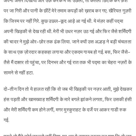
अपना असर दिखाया और उफ़ करके मैं जो उछला, तो केतली छिटक कर फ़र्श
पर जा गिरी और पानी के छींटें मेरे तमाम कपड़ों को ख़राब कर गए. खैरियत गुज़री
कि जिस्म पर नहीं गिरे. कुछ उछल-कूद आड़े आ गई थी. ये मंज़र कहीं पद्‌मा
अपनी खिड़की से देख रही थी. मेरी भी उधर नज़र उठ गई और फिर जैसे शर्मिंदगी
की चादर ने मुझे ओर-छोर तक ढंक लिया. जाने क्यों उस अल्हड़ ने बड़ी चंचलता
के साथ एक ज़ोरदार कहकहा लगाया और एकदम गायब हो गई. बस, फिर जैसे-
तैसे मैं दफ़्तर तो पहुंचा, पर दिनभर और गई रात तक भी प‌द्मा का चेहरा नज़रों के
सामने से नहीं हटा.
दो-तीन दिन तो ये हालत रही कि वो जब भी खिड़की पर नज़र आती, मुझे देखकर
हंस पड़ती और खामख्वाह शर्मिंदगी के मारे बगले झांकने लगता, फिर उसकी हंसी
और मेरी शर्मिंदगी कम होने लगीं, मगर मुस्कुराहट के दर्जे पर आकर गाडी रुक
गई.