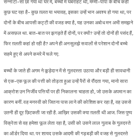
सन्नाटा-सा छा गया था घर में, बच्चों में घबराहट थी, मम्मी-पापा के बीच कहीं
कुछ घट रहा है- कुछ ग़लत या भयावह, इसका उन्हें भान अवश्य हो गया था, पर
दोनों के बीच आपसी कट्टी की वजह क्या है, यह उनका अबोध मन अभी समझने
में असफ़ल था. बात-बात पर झगड़ते हैं दोनों, पर क्यों? उन्हें तो दोनों ही पसंद हैं,
फिर ग़लती कहां हो रही है? अपने ही अनसुलझे सवालों से परेशान दोनों बच्चे
सहमे हुए से अपने कमरे में चले गए.
बच्चों के जाते ही अगम ने कूड़ेदान में से गुलदस्ता उठाया और बड़ी ही सावधानी
से एक-एक फूल की पत्ती को तोड़ता हुआ उन्हें पैरों से रौंदता गया, मानो सारा
आक्रोश उन निर्जीव पत्तियों पर ही निकालना चाहता हो, जो उसके अपमान का
कारण बनीं. वह मनस्वी को जितना पास लाने की कोशिश कर रहा है, वह उससे
उतनी ही दूर छिटकती जा रही है. आख़िर उसकी क्या ग़लती थी आज. जिस पुष्प
विक्रेता से वह हमेशा फूल लेता रहा है, उसी को उसने लाल गुलाब के गुलदस्ते
का ऑर्डर दिया था. पर शायद उसके आदमी की गड़बड़ी की वजह से गुलदस्ते