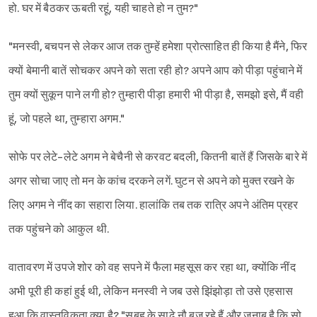
हो. घर में बैठकर ऊबती रहूं, यही चाहते हो न तुम?"
"मनस्वी, बचपन से लेकर आज तक तुम्हें हमेशा प्रोत्साहित ही किया है मैंने, फिर
क्यों बेमानी बातें सोचकर अपने को सता रही हो? अपने आप को पीड़ा पहुंचाने में
तुम क्यों सुकून पाने लगी हो? तुम्हारी पीड़ा हमारी भी पीड़ा है, समझो इसे, मैं वही
हूं, जो पहले था, तुम्हारा अगम."
सोफे पर लेटे-लेटे अगम ने बेचैनी से करवट बदली, कितनी बातें हैं जिसके बारे में
अगर सोचा जाए तो मन के कांच दरकने लगें. घुटन से अपने को मुक्त रखने के
लिए अगम ने नींद का सहारा लिया. हालांकि तब तक रात्रि अपने अंतिम प्रहर
तक पहुंचने को आकुल थी.
वातावरण में उपजे शोर को वह सपने में फैला महसूस कर रहा था, क्योंकि नींद
Sign in
अभी पूरी ही कहां हुई थी, लेकिन मनस्वी ने जब उसे झिंझोड़ा तो उसे एहसास
हुआ कि वास्तविकता क्या है? "सुबह के साढे नौ बज रहे हैं और जनाब है कि सो