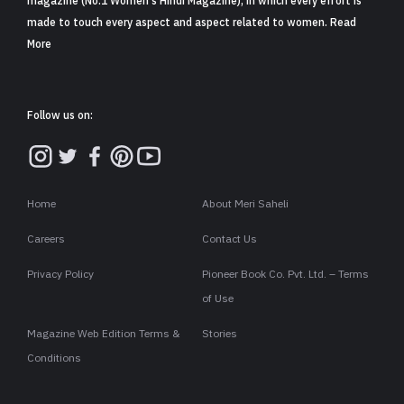
magazine (No.1 Women's Hindi Magazine), in which every effort is
made to touch every aspect and aspect related to women. Read
More
Follow us on:
Home
About Meri Saheli
Careers
Contact Us
Privacy Policy
Pioneer Book Co. Pvt. Ltd. – Terms
of Use
Magazine Web Edition Terms &
Stories
Conditions