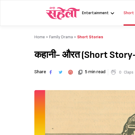
Skip
to
Entertainment
Short
content
Home >
Family Drama
>
Short Stories
कहानी- औरत‌ (Short Story
Share
5 min read
0
Claps