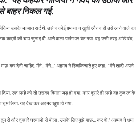
सके." यह कहकर नाजिया ने नवेद को उठाया और
से बाहर निकल गई.
लेकिन उसके जज़्बात सर्द थे. उसे न कोई ग़म था न ख़ुशी और न ही उसे आने वाले का
चानक कदमों की चाप सुनाई दी. आने वाला पलंग पर बैठ गया. वह उसी तरह आंखें बंद
़ कर देनी चाहिए. मैंने... मैंने..." अहमद ने हिचकिचाते हुए कहा, "मैंने शादी अपने
िया. एक लम्हे को तो उसका दिमाग़ जड़ हो गया, मगर दूसरे ही लम्हे वह कुदरत के
ा चूम लिया. यह देख कर अहमद ख़ुश हो गया.
ठ तुम से और तुम्हारे घरवालों से बोला, उसके लिए मुझे माफ़... कर दो." अहमद ने क्षमा