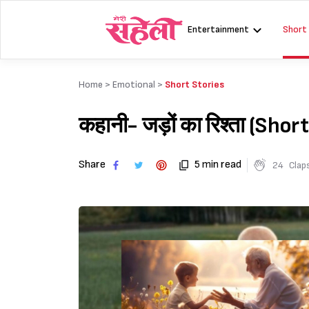
Skip
to
Entertainment
Short
content
Home >
Emotional
>
Short Stories
कहानी- जड़ों का रिश्ता (Sho
Share
5 min read
24
Clap