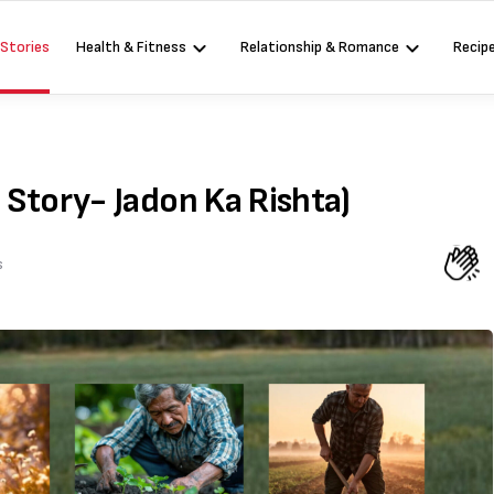
 Stories
Health & Fitness
Relationship & Romance
Recip
rt Story- Jadon Ka Rishta)
s