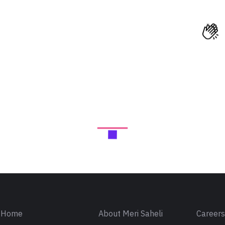
Home
About Meri Saheli
Career