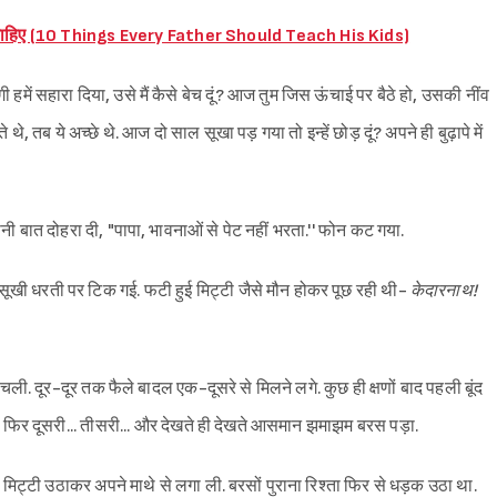
ानी चाहिए (10 Things Every Father Should Teach His Kids)
गी हमें सहारा दिया, उसे मैं कैसे बेच दूं? आज तुम जिस ऊंचाई पर बैठे हो, उसकी नींव
 तब ये अच्छे थे. आज दो साल सूखा पड़ गया तो इन्हें छोड़ दूं? अपने ही बुढ़ापे में
ी बात दोहरा दी, "पापा, भावनाओं से पेट नहीं भरता.'' फोन कट गया.
सूखी धरती पर टिक गई. फटी हुई मिट्टी जैसे मौन होकर पूछ रही थी-
केदारनाथ!
ली. दूर-दूर तक फैले बादल एक-दूसरे से मिलने लगे. कुछ ही क्षणों बाद पहली बूंद
 दी. फिर दूसरी... तीसरी... और देखते ही देखते आसमान झमाझम बरस पड़ा.
भर मिट्टी उठाकर अपने माथे से लगा ली. बरसों पुराना रिश्ता फिर से धड़क उठा था.