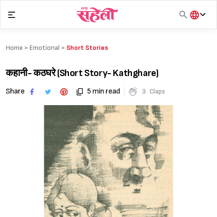
Skip
to
content
हिंदी
English
Home >
Emotional
>
Short Stories
मराठी
कहानी- कठघरे (Short Story- Kathghare)
Share
5 min read
3
Claps