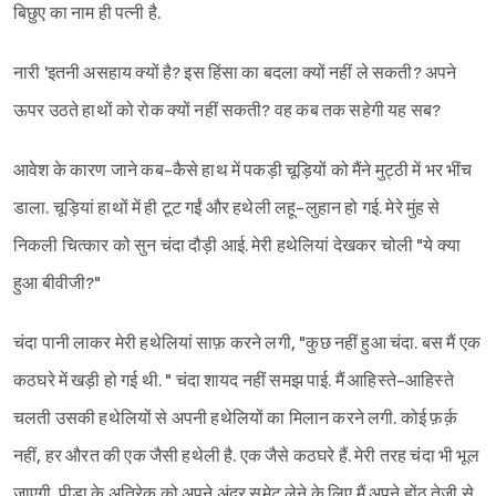
बिछुए का नाम ही पत्नी है.
नारी 'इतनी असहाय क्यों है? इस हिंसा का बदला क्यों नहीं ले सकती? अपने
ऊपर उठते हाथों को रोक क्यों नहीं सकती? वह कब तक सहेगी यह सब?
आवेश के कारण जाने कब-कैसे हाथ में पकड़ी चूड़ियों को मैंने मुट्ठी में भर भींच
डाला. चूड़ियां हाथों में ही टूट गईं और हथेली लहू-लुहान हो गई. मेरे मुंह से
निकली चित्कार को सुन चंदा दौड़ी आई. मेरी हथेलियां देखकर चोली "ये क्या
हुआ बीवीजी?"
चंदा पानी लाकर मेरी हथेलियां साफ़ करने लगी, "कुछ नहीं हुआ चंदा. बस मैं एक
कठघरे में खड़ी हो गई थी. " चंदा शायद नहीं समझ पाई. मैं आहिस्ते-आहिस्ते
चलती उसकी हथेलियों से अपनी हथेलियों का मिलान करने लगी. कोई फ़र्क़
नहीं, हर औरत की एक जैसी हथेली है. एक जैसे कठघरे हैं. मेरी तरह चंदा भी भूल
जाएगी. पीड़ा के अतिरेक को अपने अंदर समेट लेने के लिए मैं अपने होंठ तेज़ी से