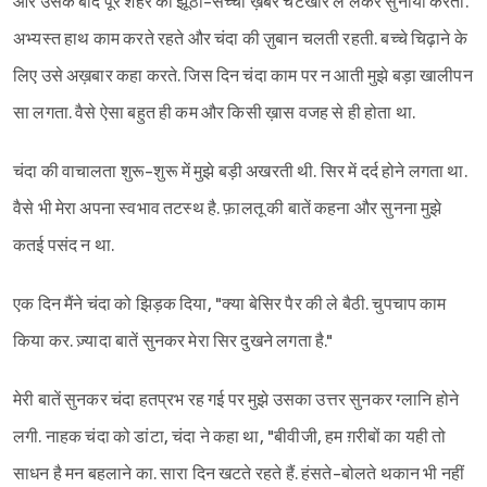
और उसके बाद पूरे शहर की झूठी-सच्ची ख़बरें चटखारे ले लेकर सुनाया करती.
अभ्यस्त हाथ काम करते रहते और चंदा की ज़ुबान चलती रहती. बच्चे चिढ़ाने के
लिए उसे अख़बार कहा करते. जिस दिन चंदा काम पर न आती मुझे बड़ा खालीपन
सा लगता. वैसे ऐसा बहुत ही कम और किसी ख़ास वजह से ही होता था.
चंदा की वाचालता शुरू-शुरू में मुझे बड़ी अखरती थी. सिर में दर्द होने लगता था.
वैसे भी मेरा अपना स्वभाव तटस्थ है. फ़ालतू की बातें कहना और सुनना मुझे
कतई पसंद न था.
एक दिन मैंने चंदा को झिड़क दिया, "क्या बेसिर पैर की ले बैठी. चुपचाप काम
किया कर. ज़्यादा बातें सुनकर मेरा सिर दुखने लगता है."
मेरी बातें सुनकर चंदा हतप्रभ रह गई पर मुझे उसका उत्तर सुनकर ग्लानि होने
लगी. नाहक चंदा को डांटा, चंदा ने कहा था, "बीवीजी, हम ग़रीबों का यही तो
साधन है मन बहलाने का. सारा दिन खटते रहते हैं. हंसते-बोलते थकान भी नहीं