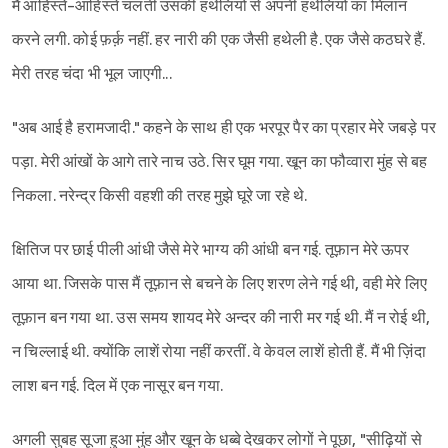
मैं आहिस्ते-आहिस्ते चलती उसकी हथेलियों से अपनी हथेलियों का मिलान
करने लगी. कोई फ़र्क़ नहीं. हर नारी की एक जैसी हथेली है. एक जैसे कठघरे हैं.
मेरी तरह चंदा भी भूल जाएगी...
"अब आई है हरामजादी." कहने के साथ ही एक भरपूर पैर का प्रहार मेरे जबड़े पर
पड़ा. मेरी आंखों के आगे तारे नाच उठे. सिर घूम गया. खून का फौव्वारा मुंह से बह
निकला. नरेन्द्र किसी वहशी की तरह मुझे घूरे जा रहे थे.
क्षितिज पर छाई पीली आंधी जैसे मेरे भाग्य की आंधी बन गई. तूफ़ान मेरे ऊपर
आया था. जिसके पास मैं तूफ़ान से बचने के लिए शरण लेने गई थी, वही मेरे लिए
तूफ़ान बन गया था. उस समय शायद मेरे अन्दर की नारी मर गई थी. मैं न रोई थी,
न चिल्लाई थी. क्योंकि लाशें रोया नहीं करतीं. वे केवल लाशें होती हैं. मैं भी ज़िंदा
लाश बन गई. दिल में एक नासूर बन गया.
अगली सुबह सूजा हुआ मुंह और खून के धब्बे देखकर लोगों ने पूछा, "सीढ़ियों से