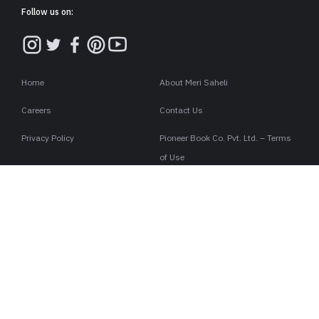
Follow us on:
Home
About Meri Saheli
Careers
Contact Us
Privacy Policy
Pioneer Book Co. Pvt. Ltd. – Terms
of Use
Magazine Web Edition Terms &
Stories
Conditions
Copyright ©2026 . All rights are reserved to Meri Saheli.