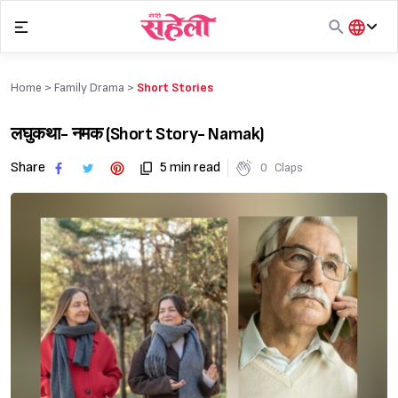
Skip
to
content
हिंदी
English
Home >
Family Drama
>
Short Stories
मराठी
लघुकथा- नमक (Short Story- Namak)
Share
5 min read
0
Claps